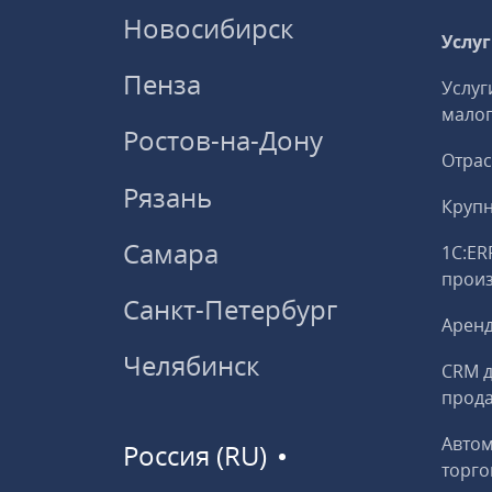
Новосибирск
Услу
Пенза
Услуг
малог
Ростов-на-Дону
Отрас
Рязань
Круп
Самара
1С:ER
прои
Санкт-Петербург
Аренд
Челябинск
CRM д
прод
Авто
Россия (RU)
торго