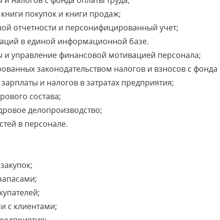
 и налогов с фонда оплаты труда;
 книги покупок и книги продаж;
ой отчетности и персонифицированный учет;
заций в единой информационной базе.
ы и управление финансовой мотивацией персонала;
ованных законодательством налогов и взносов с фонда 
зарплаты и налогов в затратах предприятия;
дрового состава;
дровое делопроизводство;
тей в персонале.
закупок;
запасами;
купателей;
и с клиентами;