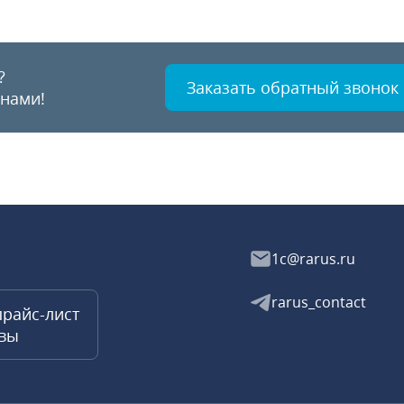
?
Заказать обратный звонок
 нами!
1c@rarus.ru
rarus_contact
прайс-лист
квы