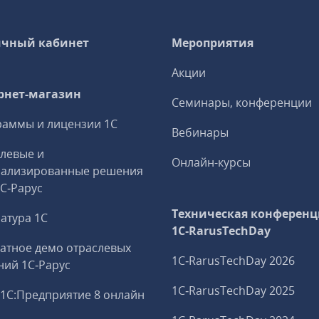
чный кабинет
Мероприятия
Акции
рнет-магазин
Семинары, конференции
аммы и лицензии 1С
Вебинары
левые и
Онлайн-курсы
иализированные решения
1С‑Рарус
Техническая конференц
атура 1С
1C‑RarusTechDay
атное демо отраслевых
1C‑RarusTechDay 2026
ий 1С‑Рарус
1C‑RarusTechDay 2025
1С:Предприятие 8 онлайн