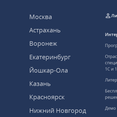
Москва
Ли
Астрахань
Инте
Воронеж
Прогр
Екатеринбург
Отрас
спец
Йошкар-Ола
1С и 
Литер
Казань
Беспл
Красноярск
решен
Демо 
Нижний Новгород