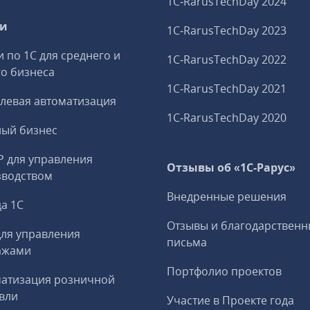
1C‑RarusTechDay 2024
ги
1C‑RarusTechDay 2023
и по 1С для среднего и
1C‑RarusTechDay 2022
о бизнеса
1C‑RarusTechDay 2021
левая автоматизация
1C‑RarusTechDay 2020
ный бизнес
P для управления
Отзывы об «1С-Рарус»
зводством
Внедренные решения
а 1С
Отзывы и благодарственн
ля управления
письма
ажами
Портфолио проектов
матизация розничной
вли
Участие в Проекте года