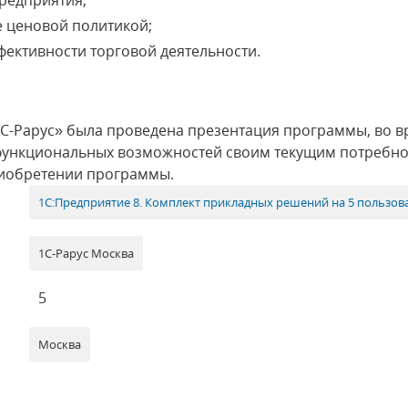
редприятия;
е ценовой политикой;
фективности торговой деятельности.
С-Рарус» была проведена презентация программы, во в
е функциональных возможностей своим текущим потребн
риобретении программы.
1С:Предприятие 8. Комплект прикладных решений на 5 пользов
1С-Рарус Москва
5
Москва