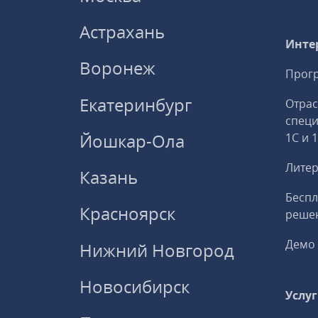
Астрахань
Инте
Воронеж
Прогр
Екатеринбург
Отрас
спец
Йошкар-Ола
1С и 
Литер
Казань
Беспл
Красноярск
решен
Демо 
Нижний Новгород
Новосибирск
Услу