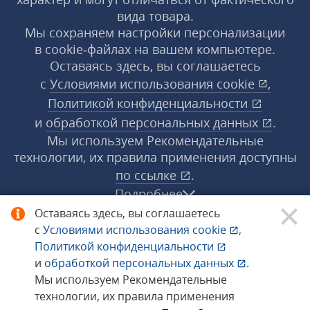
вида товара.
Мы сохраняем настройки персонализации
в cookie‑файлах на вашем компьютере.
Оставаясь здесь, вы соглашаетесь
с
Условиями использования
cookie
,
Политикой конфиденциальности
и
обработкой персональных данных
.
Мы используем Рекомендательные
технологии, их правила применения доступны
по ссылке
.
Подробнее
Оставаясь здесь, вы соглашаетесь
с
Условиями использования
cookie
,
© 1998−2026 «1С‑Рарус» ®. Все права
Политикой конфиденциальности
защищены.
и
обработкой персональных данных
.
Мы используем Рекомендательные
технологии, их правила применения
Сообщить об ошибке