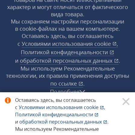
характер и могут отличаться от фактического
вида товара.
Мы сохраняем настройки персонализации
в cookie‑файлах на вашем компьютере.
Оставаясь здесь, вы соглашаетесь
с
Условиями использования
cookie
,
Политикой конфиденциальности
и
обработкой персональных данных
.
Мы используем Рекомендательные
технологии, их правила применения доступны
по ссылке
.
Подробнее
Оставаясь здесь, вы соглашаетесь
с
Условиями использования
cookie
,
© 1998−2026 «1С‑Рарус» ®. Все права
Политикой конфиденциальности
защищены.
и
обработкой персональных данных
.
Мы используем Рекомендательные