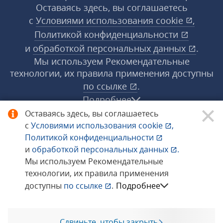
Оставаясь здесь, вы соглашаетесь
с
Условиями использования
cookie
,
Политикой конфиденциальности
и
обработкой персональных данных
.
Мы используем Рекомендательные
технологии, их правила применения доступны
по ссылке
.
Подробнее
Оставаясь здесь, вы соглашаетесь
с
Условиями использования
cookie
,
© 1998−2026 «1С‑Рарус» ®. Все права
Политикой конфиденциальности
защищены.
и
обработкой персональных данных
.
Мы используем Рекомендательные
технологии, их правила применения
Сообщить об ошибке
доступны
по ссылке
.
Подробнее
Сдвиньте, чтобы закрыть
Позвоните мне