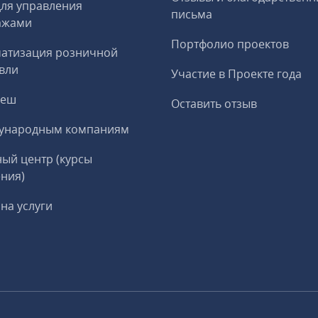
ля управления
письма
ажами
Портфолио проектов
матизация розничной
вли
Участие в Проекте года
реш
Оставить отзыв
ународным компаниям
ый центр (курсы
ния)
на услуги