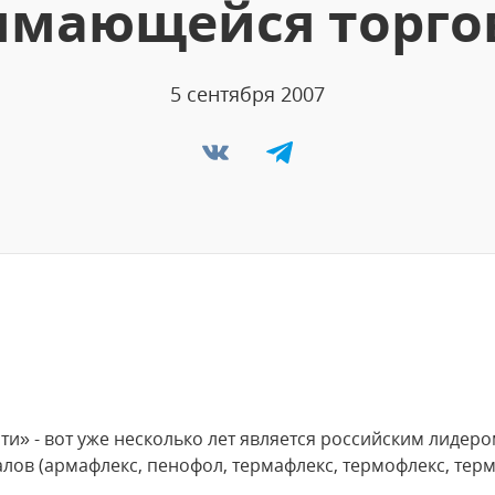
имающейся торго
5 сентября 2007
ти» - вот уже несколько лет является российским лидер
ов (армафлекс, пенофол, термафлекс, термофлекс, термо