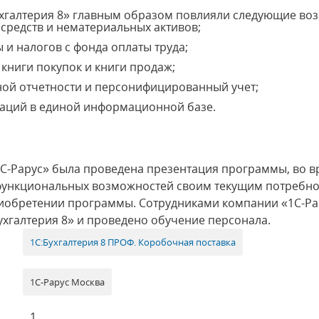
хгалтерия 8» главным образом повлияли следующие воз
 средств и нематериальных активов;
 и налогов с фонда оплаты труда;
 книги покупок и книги продаж;
ой отчетности и персонифицированный учет;
заций в единой информационной базе.
С-Рарус» была проведена презентация программы, во в
е функциональных возможностей своим текущим потребн
иобретении программы. Сотрудниками компании «1С-Ра
хгалтерия 8» и проведено обучение персонала.
1С:Бухгалтерия 8 ПРОФ. Коробочная поставка
1С-Рарус Москва
1