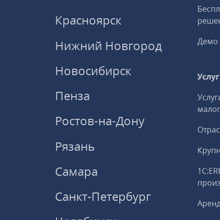
Беспл
Красноярск
решен
Демо 
Нижний Новгород
Новосибирск
Услу
Пенза
Услуг
малог
Ростов-на-Дону
Отрас
Рязань
Круп
Самара
1С:ER
прои
Санкт-Петербург
Аренд