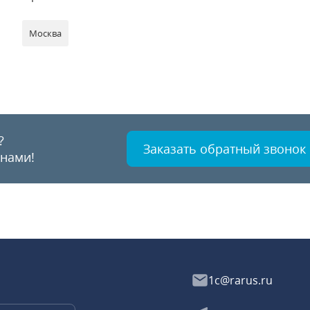
Москва
?
Заказать обратный звонок
 нами!
1c@rarus.ru