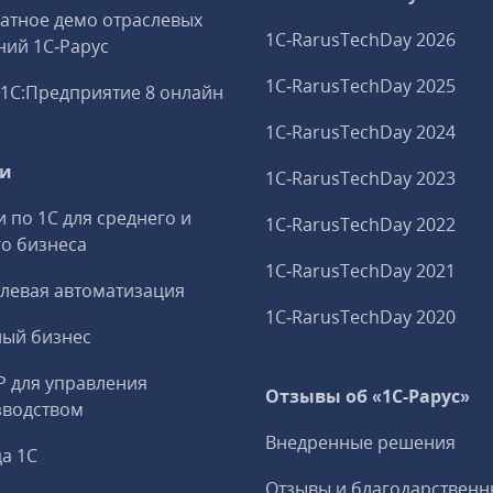
атное демо отраслевых
1C‑RarusTechDay 2026
ий 1С‑Рарус
1C‑RarusTechDay 2025
1С:Предприятие 8 онлайн
1C‑RarusTechDay 2024
ги
1C‑RarusTechDay 2023
и по 1С для среднего и
1C‑RarusTechDay 2022
о бизнеса
1C‑RarusTechDay 2021
левая автоматизация
1C‑RarusTechDay 2020
ный бизнес
P для управления
Отзывы об «1С-Рарус»
зводством
Внедренные решения
а 1С
Отзывы и благодарственн