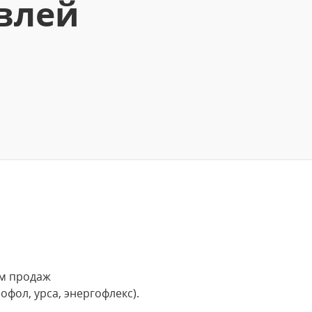
влей
ом продаж
фол, урса, энергофлекс).