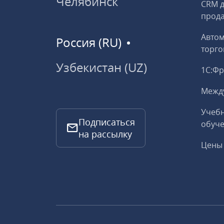
Челябинск
CRM д
прод
Авто
Россия (RU)
торго
Узбекистан (UZ)
1С:Ф
Межд
Учебн
Подписаться
обуче
на рассылку
Цены 