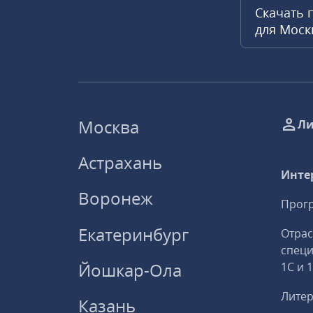
Скачать 
для Мос
Москва
Ли
Астрахань
Инте
Воронеж
Прогр
Екатеринбург
Отрас
спец
Йошкар-Ола
1С и 
Литер
Казань