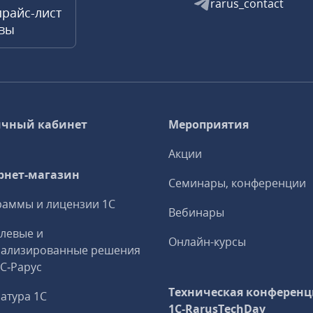
rarus_contact
прайс-лист
квы
чный кабинет
Мероприятия
Акции
рнет-магазин
Семинары, конференции
аммы и лицензии 1С
Вебинары
левые и
Онлайн-курсы
иализированные решения
1С‑Рарус
Техническая конференц
атура 1С
1C‑RarusTechDay