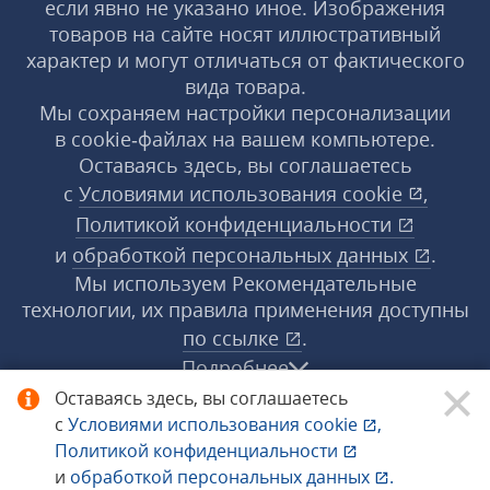
если явно не указано иное. Изображения
товаров на сайте носят иллюстративный
характер и могут отличаться от фактического
вида товара.
Мы сохраняем настройки персонализации
в cookie‑файлах на вашем компьютере.
Оставаясь здесь, вы соглашаетесь
с
Условиями использования
cookie
,
Политикой конфиденциальности
и
обработкой персональных данных
.
Мы используем Рекомендательные
технологии, их правила применения доступны
по ссылке
.
Подробнее
Оставаясь здесь, вы соглашаетесь
с
Условиями использования
cookie
,
© 1998−2026 «1С‑Рарус» ®. Все права
Политикой конфиденциальности
защищены.
и
обработкой персональных данных
.