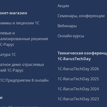
Акции
рнет-магазин
Семинары, конференции
аммы и лицензии 1С
Вебинары
левые и
Онлайн-курсы
иализированные решения
1С‑Рарус
Техническая конференц
атура 1С
1C‑RarusTechDay
атное демо отраслевых
1C‑RarusTechDay 2026
ий 1С‑Рарус
1C‑RarusTechDay 2025
1С:Предприятие 8 онлайн
1C‑RarusTechDay 2024
ги
1C‑RarusTechDay 2023