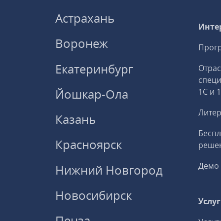
Астрахань
Инте
Воронеж
Прогр
Екатеринбург
Отрас
спец
Йошкар-Ола
1С и 
Литер
Казань
Беспл
Красноярск
решен
Демо 
Нижний Новгород
Новосибирск
Услу
Пенза