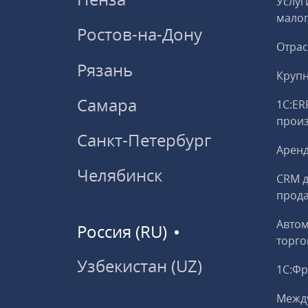
Услуг
малог
Ростов-на-Дону
Отрас
Рязань
Круп
Самара
1С:ER
прои
Санкт-Петербург
Аренд
Челябинск
CRM д
прод
Авто
Россия (RU)
торго
Узбекистан (UZ)
1С:Ф
Межд