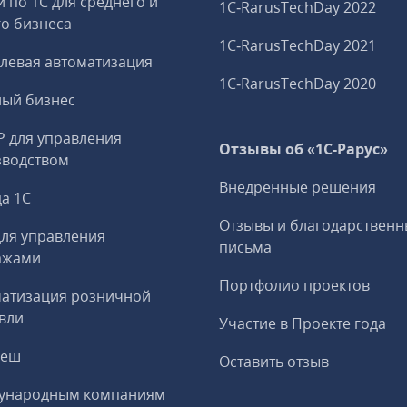
и по 1С для среднего и
1C‑RarusTechDay 2022
о бизнеса
1C‑RarusTechDay 2021
левая автоматизация
1C‑RarusTechDay 2020
ный бизнес
P для управления
Отзывы об «1С-Рарус»
зводством
Внедренные решения
а 1С
Отзывы и благодарственн
ля управления
письма
ажами
Портфолио проектов
матизация розничной
вли
Участие в Проекте года
реш
Оставить отзыв
ународным компаниям