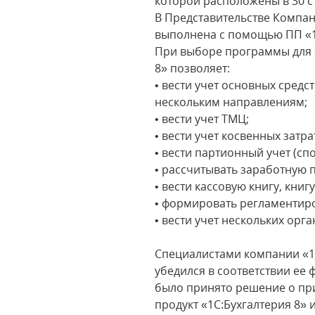
которой расположены в 30 с
В Представительстве Компани
выполнена с помощью ПП «1
При выборе программы для а
8» позволяет:
• вести учет основных сред
нескольким направлениям;
• вести учет ТМЦ;
• вести учет косвенных затра
• вести партионный учет (сп
• рассчитывать заработную п
• вести кассовую книгу, книг
• формировать регламентир
• вести учет нескольких ор
Специалистами компании «1
убедился в соответствии е
было принято решение о пр
продукт «1С:Бухгалтерия 8»