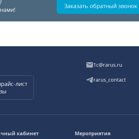
?
Заказать обратный звонок
 нами!
1c@rarus.ru
rarus_contact
прайс-лист
квы
чный кабинет
Мероприятия