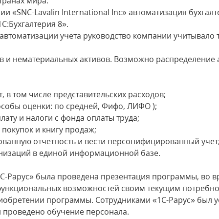
транах мира.
и «SNC-Lavalin International Inc» автоматизация бухгал
С:Бухгалтерия 8».
втоматизации учета руководство компании учитывало то
ств и нематериальных активов. Возможно распределение
т, в том числе представительских расходов;
особы оценки: по средней, Фифо, ЛИФО );
лату и налоги с фонда оплаты труда;
у покупок и книгу продаж;
ованную отчетность и вести персонифицированный учет
ганизаций в единой информационной базе.
С-Рарус» была проведена презентация программы, во в
е функциональных возможностей своим текущим потребн
иобретении программы. Сотрудниками «1С-Рарус» был 
 и проведено обучение персонала.