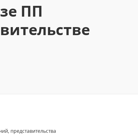
азе ПП
авительстве
ний, представительства