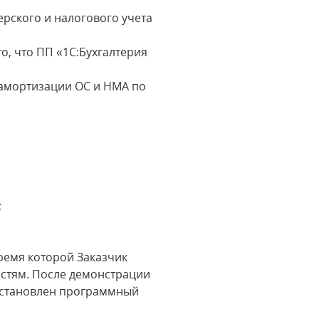
терского и налогового учета
, что ПП «1С:Бухгалтерия
 амортизации ОС и НМА по
;
ремя которой Заказчик
остям. После демонстрации
установлен программный