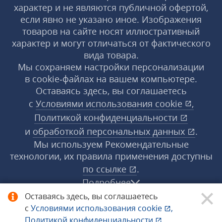
характер и не являются публичной офертой,
если явно не указано иное. Изображения
товаров на сайте носят иллюстративный
характер и могут отличаться от фактического
вида товара.
Мы сохраняем настройки персонализации
в cookie‑файлах на вашем компьютере.
Оставаясь здесь, вы соглашаетесь
с
Условиями использования
cookie
,
Политикой конфиденциальности
и
обработкой персональных данных
.
Мы используем Рекомендательные
технологии, их правила применения доступны
по ссылке
.
Подробнее
Оставаясь здесь, вы соглашаетесь
с
Условиями использования
cookie
,
© 1998−2026 «1С‑Рарус» ®. Все права
Политикой конфиденциальности