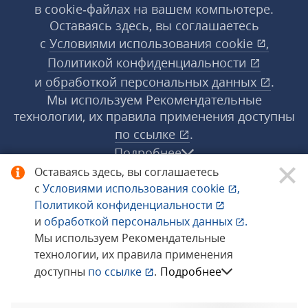
в cookie‑файлах на вашем компьютере.
Оставаясь здесь, вы соглашаетесь
с
Условиями использования
cookie
,
Политикой конфиденциальности
и
обработкой персональных данных
.
Мы используем Рекомендательные
технологии, их правила применения доступны
по ссылке
.
Подробнее
Оставаясь здесь, вы соглашаетесь
с
Условиями использования
cookie
,
© 1998−2026 «1С‑Рарус» ®. Все права
Политикой конфиденциальности
защищены.
и
обработкой персональных данных
.
Мы используем Рекомендательные
технологии, их правила применения
Сообщить об ошибке
доступны
по ссылке
.
Подробнее