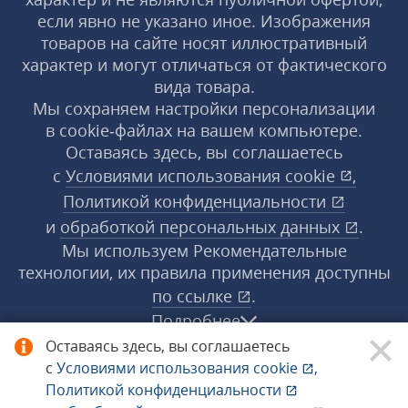
если явно не указано иное. Изображения
товаров на сайте носят иллюстративный
характер и могут отличаться от фактического
вида товара.
Мы сохраняем настройки персонализации
в cookie‑файлах на вашем компьютере.
Оставаясь здесь, вы соглашаетесь
с
Условиями использования
cookie
,
Политикой конфиденциальности
и
обработкой персональных данных
.
Мы используем Рекомендательные
технологии, их правила применения доступны
по ссылке
.
Подробнее
Оставаясь здесь, вы соглашаетесь
с
Условиями использования
cookie
,
© 1998−2026 «1С‑Рарус» ®. Все права
Политикой конфиденциальности
защищены.