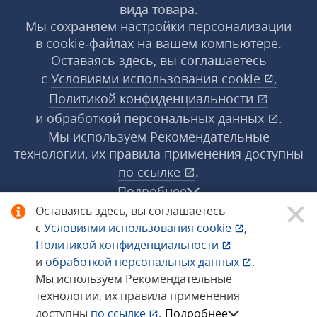
вида товара.
Мы сохраняем настройки персонализации
в cookie‑файлах на вашем компьютере.
Оставаясь здесь, вы соглашаетесь
с
Условиями использования
cookie
,
Политикой конфиденциальности
и
обработкой персональных данных
.
Мы используем Рекомендательные
технологии, их правила применения доступны
по ссылке
.
Подробнее
Оставаясь здесь, вы соглашаетесь
с
Условиями использования
cookie
,
© 1998−2026 «1С‑Рарус» ®. Все права
Политикой конфиденциальности
защищены.
и
обработкой персональных данных
.
Мы используем Рекомендательные
технологии, их правила применения
Сообщить об ошибке
доступны
по ссылке
.
Подробнее