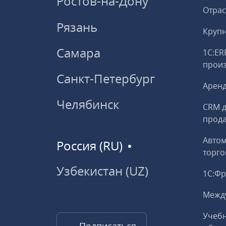
Ростов-на-Дону
Отрас
Рязань
Круп
Самара
1С:ER
прои
Санкт-Петербург
Аренд
Челябинск
CRM д
прод
Авто
Россия (RU)
торго
Узбекистан (UZ)
1С:Ф
Межд
Учебн