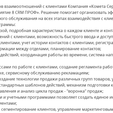
ов взаимоотношений с клиентами Компания «Комета Сер
иятие 8 CRM ПРОФ». Решение помогает организовать эф
ного обслуживания на всех этапах взаимодействия с кли
граммы:
азой, подробная характеристика о каждом клиенте и кон
ний с клиентами, возможность быстрого ввода и доступ
клиентами, учет истории контактов с клиентами, регистр
рмации между отделами, планирование контактов;
 действий, координация работы во времени, система н
ссами по работе с клиентами, создание регламента раб
аже, сервисному обслуживанию рекламациям;
оздание технологии продажи различных групп товаров, 
 стандартных шаблонов действий, механизм подготовки
вления и анализ цикла продаж - "воронка" продаж;
ми и учетными программами позволяет создать единое
иентами;
- сегментирование клиентов, управление маркетинговы