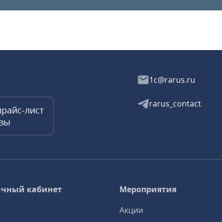
1c@rarus.ru
rarus_contact
прайс-лист
квы
чный кабинет
Мероприятия
Акции