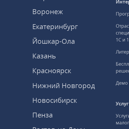
Инте
Воронеж
Прогр
Екатеринбург
Отрас
спец
Йошкар-Ола
1С и 
Литер
Казань
Беспл
Красноярск
решен
Демо 
Нижний Новгород
Новосибирск
Услу
Пенза
Услуг
малог