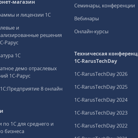
рнет-магазин
Семинары, конференции
аммы и лицензии 1С
Вебинары
левые и
Онлайн-курсы
иализированные решения
1С‑Рарус
Техническая конференц
атура 1С
1C‑RarusTechDay
атное демо отраслевых
1C‑RarusTechDay 2026
ий 1С‑Рарус
1C‑RarusTechDay 2025
1С:Предприятие 8 онлайн
1C‑RarusTechDay 2024
ги
1C‑RarusTechDay 2023
и по 1С для среднего и
1C‑RarusTechDay 2022
о бизнеса