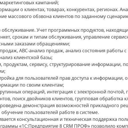
 маркетинговых кампаний;
ормации о клиентах, товарах, конкурентах, регионах. Ана
ение массового обзвона клиентов по заданному сценари
е обслуживание. Учет программных продуктов, находящи
нкет, срокам и типам обслуживания, управление серв
исными заказами обращениями;
продаж, АВС-анализ продаж, анализ состояния работы с 
нализ клиентской базы;
м, продуктам, сервису, структурирование информации, п
ии;
тройка для пользователей прав доступа к информации, 
ормации по своим клиентам;
рутинных операций, интеграция с электронной почтой, п
тов, поиск двойников клиентов, групповая обработка к
проведена демонстрация возможностей прикладного реш
обучение пользователей работе в системе.
вается консультационная и техническая поддержка пол
ограммы «1С:Предприятие 8 CRM ПРОФ» позволило комп