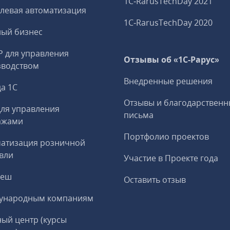
1C‑RarusTechDay 2021
левая автоматизация
1C‑RarusTechDay 2020
ный бизнес
P для управления
Отзывы об «1С-Рарус»
зводством
Внедренные решения
а 1С
Отзывы и благодарственн
ля управления
письма
ажами
Портфолио проектов
матизация розничной
вли
Участие в Проекте года
реш
Оставить отзыв
ународным компаниям
ый центр (курсы