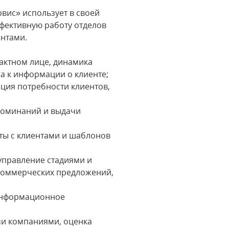
вис» использует в своей
фективную работу отделов
ентами.
тактном лице, динамика
а к информации о клиенте;
ация потребности клиентов,
апоминаний и выдачи
оты с клиентами и шаблонов
управление стадиями и
 коммерческих предложений,
 информационное
ми компаниями, оценка