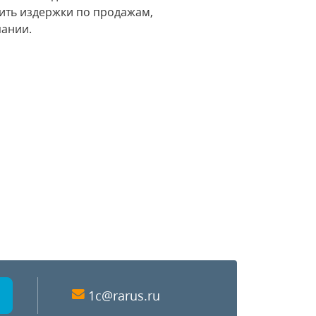
зить издержки по продажам,
пании.
1c@rarus.ru