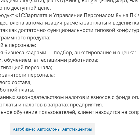
одели City (Сити), Jeans (Джинс), Ranger (Рэйнджер), Fla
о по доступной цене.
дукт «1С:Зарплата и Управление Персоналом 8» на ПК з
ествлена автоматизация расчета зарплаты и ведения к
 так как достаточно функциональности типовой конфигу
раммного продукта:
й в персонале;
я бизнеса кадрами — подбор, анкетирование и оценка;
, обучением, аттестациями работников;
отивацией персонала;
 занятости персонала;
вого состава;
аботной платы;
анных законодательством налогов и взносов с фонда опл
рплаты и налогов в затратах предприятия.
ьное обучение пользователей, клиент находится на со
Автобизнес: Автосалоны, Автотехцентры