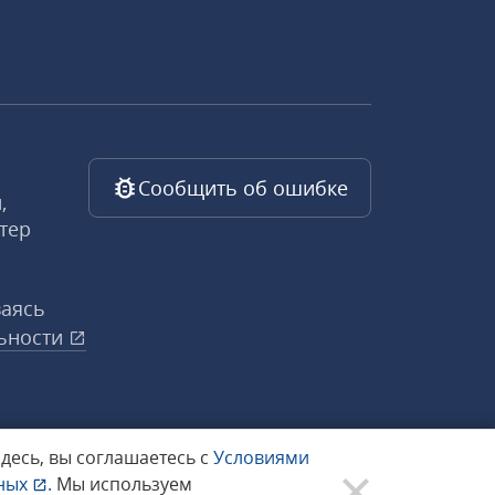
Сообщить об ошибке
,
тер
ваясь
ьности
здесь, вы соглашаетесь с
Условиями
нных
.
Мы используем