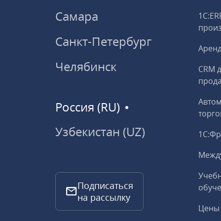
Самара
1С:ER
прои
Санкт-Петербург
Аренд
Челябинск
CRM д
прод
Авто
Россия (RU)
торго
Узбекистан (UZ)
1С:Ф
Межд
Учебн
Подписаться
обуче
на рассылку
Цены 