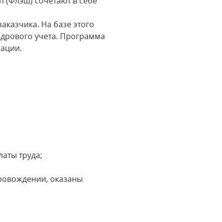
sh (Флэш) сочетают в себе
аказчика. На базе этого
адрового учета. Программа
рации.
аты труда;
провождении, оказаны