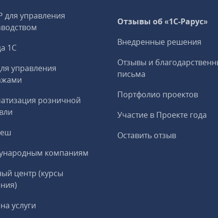
P для управления
Отзывы об «1С-Рарус»
зводством
Внедренные решения
а 1С
Отзывы и благодарственн
ля управления
письма
ажами
Портфолио проектов
матизация розничной
вли
Участие в Проекте года
реш
Оставить отзыв
ународным компаниям
ый центр (курсы
ния)
на услуги