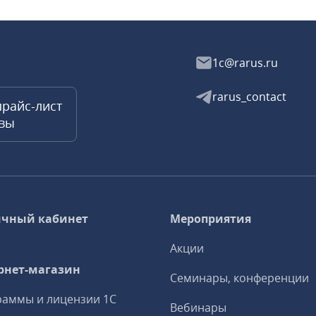
1c@rarus.ru
rarus_contact
прайс-лист
квы
чный кабинет
Мероприятия
Акции
рнет-магазин
Семинары, конференции
аммы и лицензии 1С
Вебинары