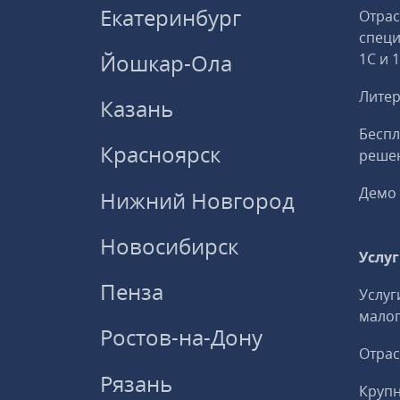
Екатеринбург
Отрас
спец
Йошкар-Ола
1С и 
Литер
Казань
Беспл
Красноярск
решен
Демо 
Нижний Новгород
Новосибирск
Услу
Пенза
Услуг
малог
Ростов-на-Дону
Отрас
Рязань
Круп