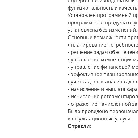
скутеров производства КНР. М
функциональность и качеств
Установлен программный про
программного продукта осущ
установлена без изменений,
Основные возможности прог
• планирование потребносте
• решение задач обеспечени
• управление компетенциями
• управление финансовой м
• эффективное планирование
• учет кадров и анализ кадро
• начисление и выплата зар
• исчисление регламентиров
• отражение начисленной за
Было проведено первоначал
консультационные услуги.
Отрасли: