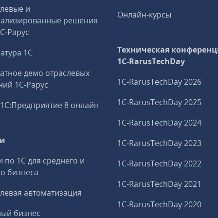
левые и
Онлайн-курсы
иализированные решения
1С‑Рарус
Техническая конференц
атура 1С
1C‑RarusTechDay
атное демо отраслевых
1C‑RarusTechDay 2026
ий 1С‑Рарус
1C‑RarusTechDay 2025
1С:Предприятие 8 онлайн
1C‑RarusTechDay 2024
ги
1C‑RarusTechDay 2023
и по 1С для среднего и
1C‑RarusTechDay 2022
о бизнеса
1C‑RarusTechDay 2021
левая автоматизация
1C‑RarusTechDay 2020
ный бизнес