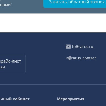
Заказать обратный звонок
 нами!
1c@rarus.ru
rarus_contact
прайс-лист
квы
чный кабинет
Мероприятия