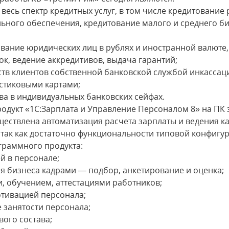
 весь спектр кредитных услуг, в том числе кредитование
ьного обеспечения, кредитование малого и среднего би
ивание юридических лиц в рублях и иностранной валюте
к, ведение аккредитивов, выдача гарантий;
ств клиентов собственной банковской службой инкассац
астиковыми картами;
ва в индивидуальных банковских сейфах.
дукт «1С:Зарплата и Управление Персоналом 8» на ПК з
ествлена автоматизация расчета зарплаты и ведения к
 так как достаточно функциональности типовой конфигу
раммного продукта:
й в персонале;
я бизнеса кадрами — подбор, анкетирование и оценка;
, обучением, аттестациями работников;
отивацией персонала;
 занятости персонала;
вого состава;