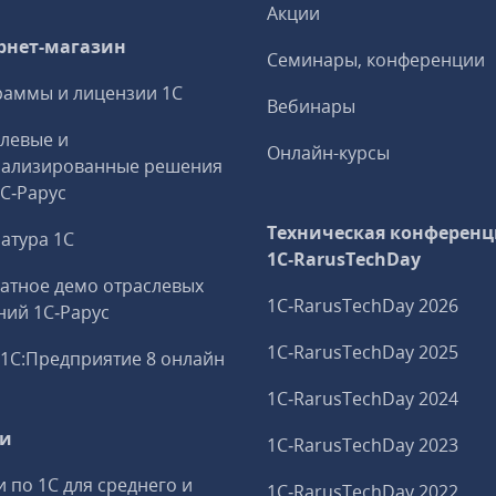
Акции
рнет-магазин
Семинары, конференции
аммы и лицензии 1С
Вебинары
левые и
Онлайн-курсы
иализированные решения
1С‑Рарус
Техническая конференц
атура 1С
1C‑RarusTechDay
атное демо отраслевых
1C‑RarusTechDay 2026
ий 1С‑Рарус
1C‑RarusTechDay 2025
1С:Предприятие 8 онлайн
1C‑RarusTechDay 2024
ги
1C‑RarusTechDay 2023
и по 1С для среднего и
1C‑RarusTechDay 2022