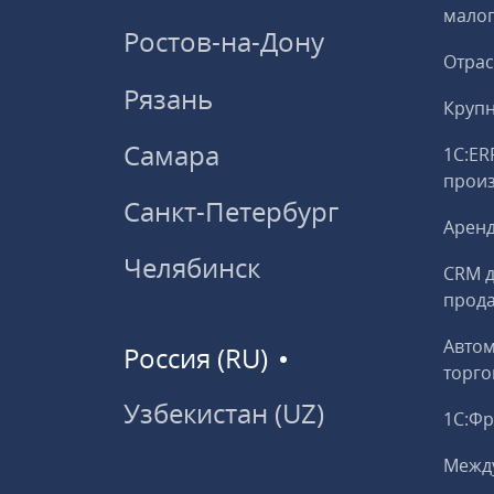
малог
Ростов-на-Дону
Отрас
Рязань
Круп
Самара
1С:ER
прои
Санкт-Петербург
Аренд
Челябинск
CRM д
прод
Авто
Россия (RU)
торго
Узбекистан (UZ)
1С:Ф
Межд