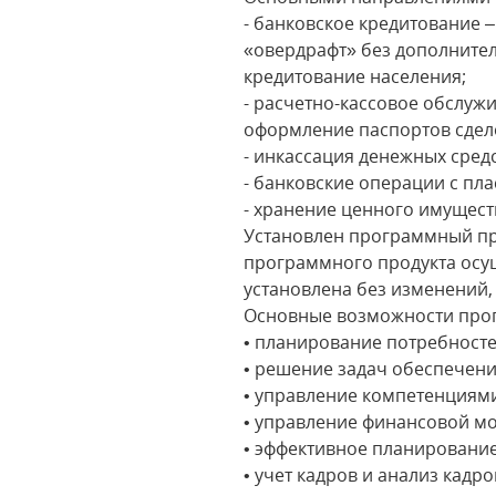
- банковское кредитование –
«овердрафт» без дополнител
кредитование населения;
- расчетно-кассовое обслуж
оформление паспортов сдело
- инкассация денежных сред
- банковские операции с пл
- хранение ценного имущест
Установлен программный про
программного продукта осущ
установлена без изменений,
Основные возможности прог
• планирование потребносте
• решение задач обеспечени
• управление компетенциями
• управление финансовой м
• эффективное планирование
• учет кадров и анализ кадро