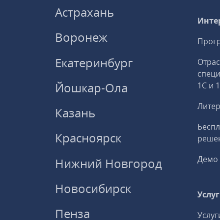
Астрахань
Инте
Воронеж
Прогр
Екатеринбург
Отрас
спец
Йошкар-Ола
1С и 
Литер
Казань
Беспл
Красноярск
решен
Демо 
Нижний Новгород
Новосибирск
Услу
Пенза
Услуг