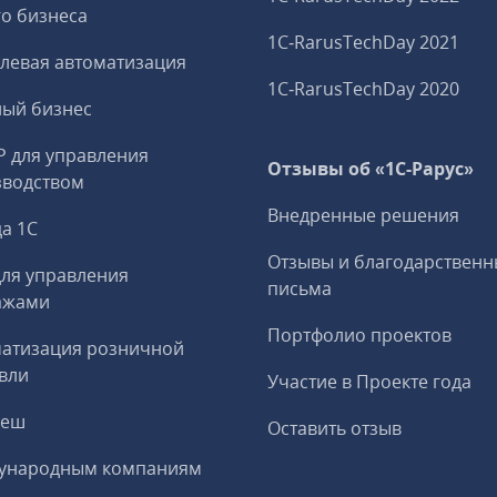
о бизнеса
1C‑RarusTechDay 2021
левая автоматизация
1C‑RarusTechDay 2020
ный бизнес
P для управления
Отзывы об «1С-Рарус»
зводством
Внедренные решения
а 1С
Отзывы и благодарственн
ля управления
письма
ажами
Портфолио проектов
матизация розничной
вли
Участие в Проекте года
реш
Оставить отзыв
ународным компаниям