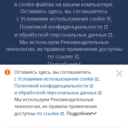
в cookie‑файлах на вашем компьютере.
Оставаясь здесь, вы соглашаетесь
с
Условиями использования
cookie
,
Политикой конфиденциальности
и
обработкой персональных данных
.
Мы используем Рекомендательные
технологии, их правила применения доступны
по ссылке
.
Подробнее
Оставаясь здесь, вы соглашаетесь
с
Условиями использования
cookie
,
© 1998−2026 «1С‑Рарус» ®. Все права
Политикой конфиденциальности
защищены.
и
обработкой персональных данных
.
Мы используем Рекомендательные
технологии, их правила применения
Сообщить об ошибке
доступны
по ссылке
.
Подробнее