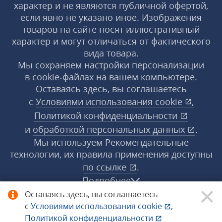
характер и не являются публичной офертой,
если явно не указано иное. Изображения
товаров на сайте носят иллюстративный
характер и могут отличаться от фактического
вида товара.
Мы сохраняем настройки персонализации
в cookie‑файлах на вашем компьютере.
Оставаясь здесь, вы соглашаетесь
с
Условиями использования
cookie
,
Политикой конфиденциальности
и
обработкой персональных данных
.
Мы используем Рекомендательные
технологии, их правила применения доступны
по ссылке
.
Подробнее
Оставаясь здесь, вы соглашаетесь
с
Условиями использования
cookie
,
© 1998−2026 «1С‑Рарус» ®. Все права
Политикой конфиденциальности