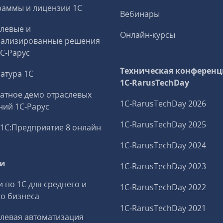
аммы и лицензии 1С
Вебинары
левые и
Онлайн-курсы
иализированные решения
1С‑Рарус
Техническая конференц
атура 1С
1C‑RarusTechDay
атное демо отраслевых
1C‑RarusTechDay 2026
ий 1С‑Рарус
1C‑RarusTechDay 2025
1С:Предприятие 8 онлайн
1C‑RarusTechDay 2024
ги
1C‑RarusTechDay 2023
и по 1С для среднего и
1C‑RarusTechDay 2022
о бизнеса
1C‑RarusTechDay 2021
левая автоматизация