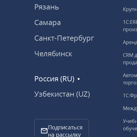
Рязань
Круп
Самара
1С:ER
прои
Санкт-Петербург
Аренд
Челябинск
CRM д
прод
Авто
Россия (RU)
торго
Узбекистан (UZ)
1С:Ф
Межд
Учебн
Подписаться
обуче
на рассылку