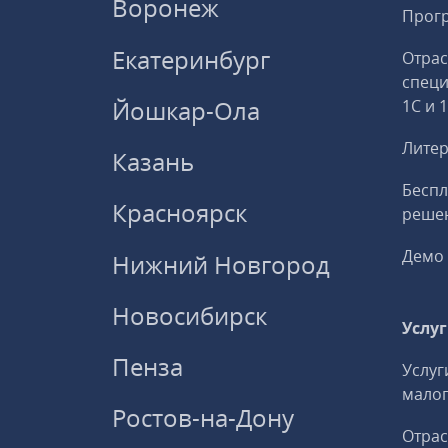
Воронеж
Прогр
Екатеринбург
Отрас
спец
Йошкар-Ола
1С и 
Литер
Казань
Беспл
Красноярск
решен
Демо 
Нижний Новгород
Новосибирск
Услу
Пенза
Услуг
малог
Ростов-на-Дону
Отрас