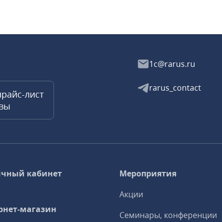
1c@rarus.ru
rarus_contact
прайс-лист
квы
чный кабинет
Мероприятия
Акции
рнет-магазин
Семинары, конференции