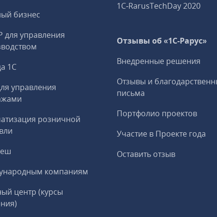
1C‑RarusTechDay 2020
ный бизнес
P для управления
Отзывы об «1С-Рарус»
зводством
Внедренные решения
а 1С
Отзывы и благодарственн
ля управления
письма
ажами
Портфолио проектов
матизация розничной
вли
Участие в Проекте года
реш
Оставить отзыв
ународным компаниям
ый центр (курсы
ния)