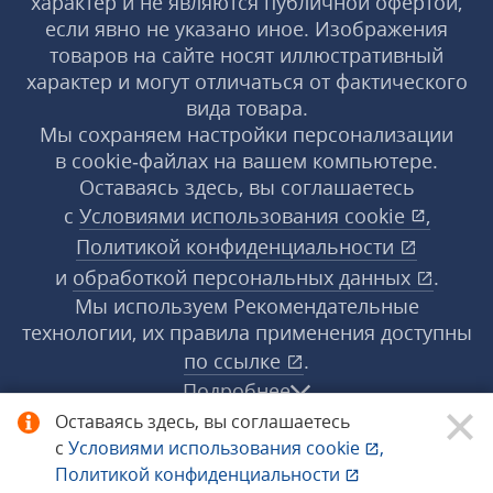
характер и не являются публичной офертой,
если явно не указано иное. Изображения
товаров на сайте носят иллюстративный
характер и могут отличаться от фактического
вида товара.
Мы сохраняем настройки персонализации
в cookie‑файлах на вашем компьютере.
Оставаясь здесь, вы соглашаетесь
с
Условиями использования
cookie
,
Политикой конфиденциальности
и
обработкой персональных данных
.
Мы используем Рекомендательные
технологии, их правила применения доступны
по ссылке
.
Подробнее
Оставаясь здесь, вы соглашаетесь
с
Условиями использования
cookie
,
© 1998−2026 «1С‑Рарус» ®. Все права
Политикой конфиденциальности
защищены.