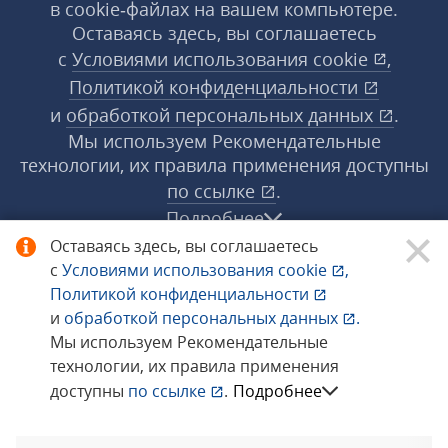
в cookie‑файлах на вашем компьютере.
Оставаясь здесь, вы соглашаетесь
с
Условиями использования
cookie
,
Политикой конфиденциальности
и
обработкой персональных данных
.
Мы используем Рекомендательные
технологии, их правила применения доступны
по ссылке
.
Подробнее
Оставаясь здесь, вы соглашаетесь
с
Условиями использования
cookie
,
© 1998−2026 «1С‑Рарус» ®. Все права
Политикой конфиденциальности
защищены.
и
обработкой персональных данных
.
Мы используем Рекомендательные
технологии, их правила применения
Сообщить об ошибке
доступны
по ссылке
.
Подробнее