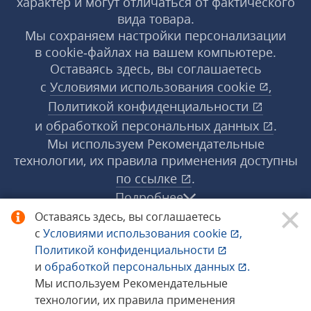
характер и могут отличаться от фактического
вида товара.
Мы сохраняем настройки персонализации
в cookie‑файлах на вашем компьютере.
Оставаясь здесь, вы соглашаетесь
с
Условиями использования
cookie
,
Политикой конфиденциальности
и
обработкой персональных данных
.
Мы используем Рекомендательные
технологии, их правила применения доступны
по ссылке
.
Подробнее
Оставаясь здесь, вы соглашаетесь
с
Условиями использования
cookie
,
© 1998−2026 «1С‑Рарус» ®. Все права
Политикой конфиденциальности
защищены.
и
обработкой персональных данных
.
Мы используем Рекомендательные
технологии, их правила применения
Сообщить об ошибке