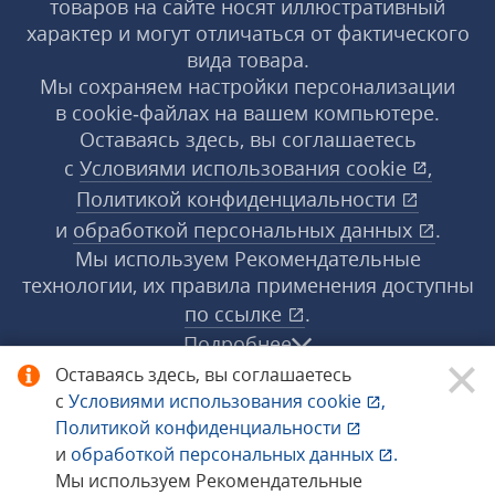
товаров на сайте носят иллюстративный
характер и могут отличаться от фактического
вида товара.
Мы сохраняем настройки персонализации
в cookie‑файлах на вашем компьютере.
Оставаясь здесь, вы соглашаетесь
с
Условиями использования
cookie
,
Политикой конфиденциальности
и
обработкой персональных данных
.
Мы используем Рекомендательные
технологии, их правила применения доступны
по ссылке
.
Подробнее
Оставаясь здесь, вы соглашаетесь
с
Условиями использования
cookie
,
© 1998−2026 «1С‑Рарус» ®. Все права
Политикой конфиденциальности
защищены.
и
обработкой персональных данных
.
Мы используем Рекомендательные