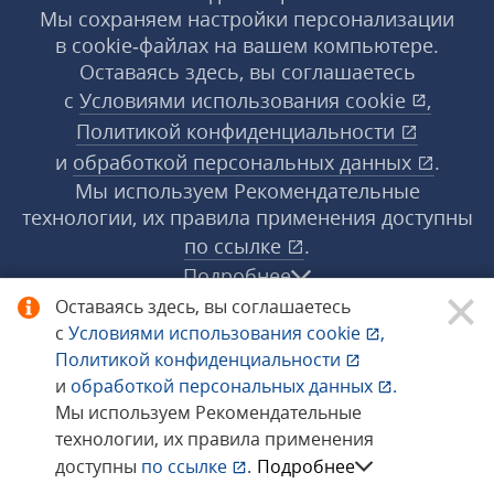
Мы сохраняем настройки персонализации
в cookie‑файлах на вашем компьютере.
Оставаясь здесь, вы соглашаетесь
с
Условиями использования
cookie
,
Политикой конфиденциальности
и
обработкой персональных данных
.
Мы используем Рекомендательные
технологии, их правила применения доступны
по ссылке
.
Подробнее
Оставаясь здесь, вы соглашаетесь
с
Условиями использования
cookie
,
© 1998−2026 «1С‑Рарус» ®. Все права
Политикой конфиденциальности
защищены.
и
обработкой персональных данных
.
Мы используем Рекомендательные
технологии, их правила применения
Сообщить об ошибке
доступны
по ссылке
.
Подробнее