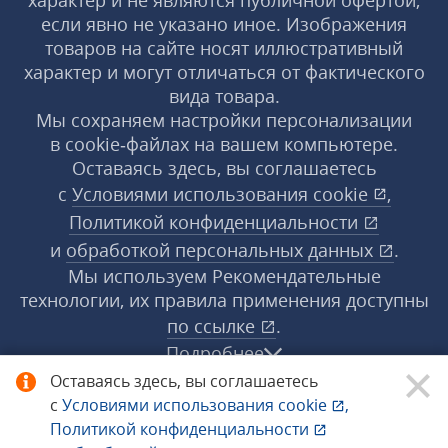
характер и не являются публичной офертой,
если явно не указано иное. Изображения
товаров на сайте носят иллюстративный
характер и могут отличаться от фактического
вида товара.
Мы сохраняем настройки персонализации
в cookie‑файлах на вашем компьютере.
Оставаясь здесь, вы соглашаетесь
с
Условиями использования
cookie
,
Политикой конфиденциальности
и
обработкой персональных данных
.
Мы используем Рекомендательные
технологии, их правила применения доступны
по ссылке
.
Подробнее
Оставаясь здесь, вы соглашаетесь
с
Условиями использования
cookie
,
© 1998−2026 «1С‑Рарус» ®. Все права
Политикой конфиденциальности
защищены.