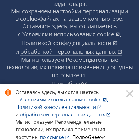
вида товара.
Мы сохраняем настройки персонализации
в cookie‑файлах на вашем компьютере.
Оставаясь здесь, вы соглашаетесь
с
Условиями использования
cookie
,
Политикой конфиденциальности
и
обработкой персональных данных
.
Мы используем Рекомендательные
технологии, их правила применения доступны
по ссылке
.
Подробнее
Оставаясь здесь, вы соглашаетесь
с
Условиями использования
cookie
,
© 1998−2026 «1С‑Рарус» ®. Все права
Политикой конфиденциальности
защищены.
и
обработкой персональных данных
.
Мы используем Рекомендательные
технологии, их правила применения
Сообщить об ошибке
доступны
по ссылке
.
Подробнее