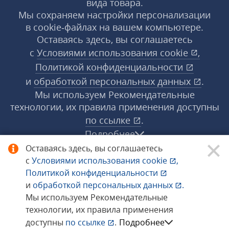
вида товара.
Мы сохраняем настройки персонализации
в cookie‑файлах на вашем компьютере.
Оставаясь здесь, вы соглашаетесь
с
Условиями использования
cookie
,
Политикой конфиденциальности
и
обработкой персональных данных
.
Мы используем Рекомендательные
технологии, их правила применения доступны
по ссылке
.
Подробнее
Оставаясь здесь, вы соглашаетесь
с
Условиями использования
cookie
,
© 1998−2026 «1С‑Рарус» ®. Все права
Политикой конфиденциальности
защищены.
и
обработкой персональных данных
.
Мы используем Рекомендательные
технологии, их правила применения
Сообщить об ошибке
доступны
по ссылке
.
Подробнее