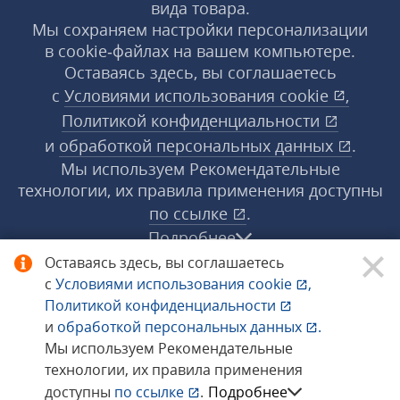
вида товара.
Мы сохраняем настройки персонализации
в cookie‑файлах на вашем компьютере.
Оставаясь здесь, вы соглашаетесь
с
Условиями использования
cookie
,
Политикой конфиденциальности
и
обработкой персональных данных
.
Мы используем Рекомендательные
технологии, их правила применения доступны
по ссылке
.
Подробнее
Оставаясь здесь, вы соглашаетесь
с
Условиями использования
cookie
,
© 1998−2026 «1С‑Рарус» ®. Все права
Политикой конфиденциальности
защищены.
и
обработкой персональных данных
.
Мы используем Рекомендательные
технологии, их правила применения
Сообщить об ошибке
доступны
по ссылке
.
Подробнее