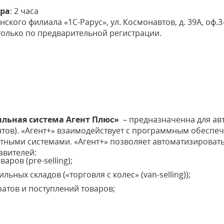
ара
: 2 часа
анского филиала «1С-Рарус», ул. Космонавтов, д. 39А, оф.3
только по предварительной регистрации.
льная система Агент Плюс»
– предназначенна для ав
нтов). «Агент+» взаимодействует с программным обеспе
етными системами. «Агент+» позволяет автоматизироват
авителей:
аров (pre-selling);
ьных складов («торговля с колес» (van-selling));
ратов и поступлений товаров;