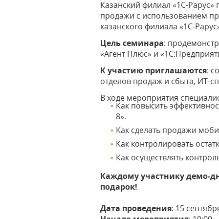
Казанский филиал «1С-Рарус»
продажи с использованием про
казанского филиала «1С-Рарус»
Цель семинара
: продемонст
«Агент Плюс» и «1С:Предприяти
К участию приглашаются
: 
отделов продаж и сбыта, ИТ-с
В ходе мероприятия специалис
Как повысить эффективнос
8».
Как сделать продажи моб
Как контролировать остат
Как осуществлять контрол
Каждому участнику демо-дн
подарок!
Дата проведения
: 15 сентябр