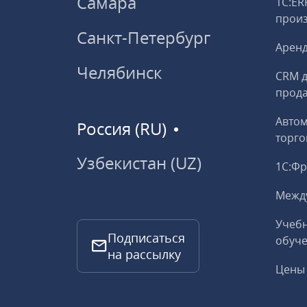
Самара
1С:ER
прои
Санкт-Петербург
Аренд
Челябинск
CRM д
прод
Авто
Россия (RU)
торго
Узбекистан (UZ)
1С:Ф
Межд
Учебн
Подписаться
обуче
на рассылку
Цены 