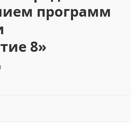
нием программ
и
тие 8»
1