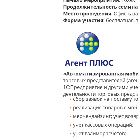
Начало мероприятия
: 10:00.
Продолжительность семин
Место проведения
: Офис каз
Форма участия:
бесплатная, 
«Автоматизированная моби
торговых представителей (аге
1С:Предприятие и другими уч
деятельности торговых предст
сбор заявок на поставку тов
реализация товаров с мобил
мерчендайзинг; учет возв
учет кассовых операций;
учет взаиморасчетов;