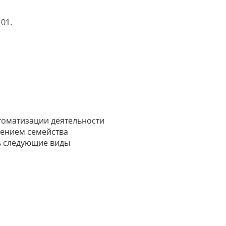
-01.
томатизации деятельности
чением семейства
ь следующие виды