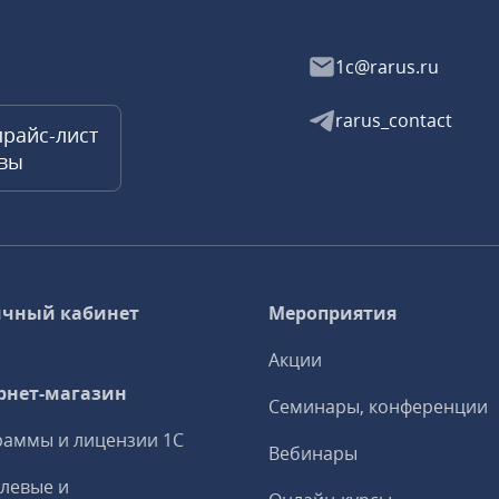
1c@rarus.ru
rarus_contact
прайс-лист
квы
чный кабинет
Мероприятия
Акции
рнет-магазин
Семинары, конференции
аммы и лицензии 1С
Вебинары
левые и