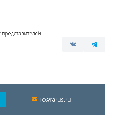
 представителей.
1c@rarus.ru