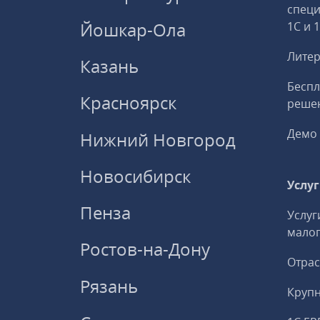
спец
Йошкар-Ола
1С и 
Литер
Казань
Беспл
Красноярск
решен
Демо 
Нижний Новгород
Новосибирск
Услу
Пенза
Услуг
малог
Ростов-на-Дону
Отрас
Рязань
Круп