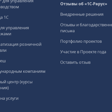
P для управления
Отзывы об «1С-Рарус»
зводством
Внедренные решения
а 1С
Отзывы и благодарственн
ля управления
письма
ажами
Портфолио проектов
матизация розничной
вли
Участие в Проекте года
реш
Оставить отзыв
ународным компаниям
ый центр (курсы
ния)
на услуги