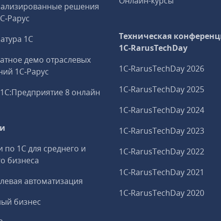
Онлайн-курсы
иализированные решения
1С‑Рарус
Техническая конференц
атура 1С
1C‑RarusTechDay
атное демо отраслевых
1C‑RarusTechDay 2026
ий 1С‑Рарус
1C‑RarusTechDay 2025
1С:Предприятие 8 онлайн
1C‑RarusTechDay 2024
ги
1C‑RarusTechDay 2023
и по 1С для среднего и
1C‑RarusTechDay 2022
о бизнеса
1C‑RarusTechDay 2021
левая автоматизация
1C‑RarusTechDay 2020
ный бизнес