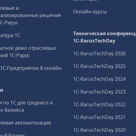
левые и
Онлайн-курсы
иализированные решения
1С‑Рарус
Техническая конференц
атура 1С
1C‑RarusTechDay
атное демо отраслевых
1C‑RarusTechDay 2026
ий 1С‑Рарус
1C‑RarusTechDay 2025
1С:Предприятие 8 онлайн
1C‑RarusTechDay 2024
ги
1C‑RarusTechDay 2023
и по 1С для среднего и
1C‑RarusTechDay 2022
о бизнеса
1C‑RarusTechDay 2021
левая автоматизация
1C‑RarusTechDay 2020
ный бизнес