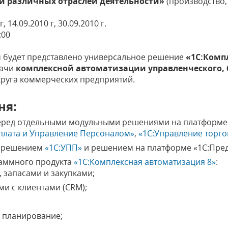
й различных отраслей деятельности»
(производство, т
, 14.09.2010 г, 30.09.2010 г.
:00
м будет представлено универсальное решение
«1С:Комп
дачи
комплексной автоматизации управленческого, 
руга коммерческих предприятий.
ня:
ред отдельными модульными решениями на платформе 
плата и Управление Персоналом»
,
«1С:Управление торго
м решением
«1С:УПП»
и решением на платформе «1С:Пред
аммного продукта
«1С:Комплексная автоматизация 8»
:
 запасами и закупками;
и с клиентами (CRM);
 планирование;