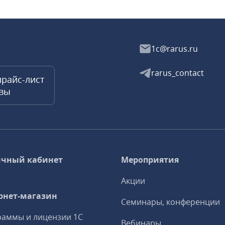
1c@rarus.ru
rarus_contact
прайс-лист
квы
чный кабинет
Мероприятия
Акции
рнет-магазин
Семинары, конференции
аммы и лицензии 1С
Вебинары