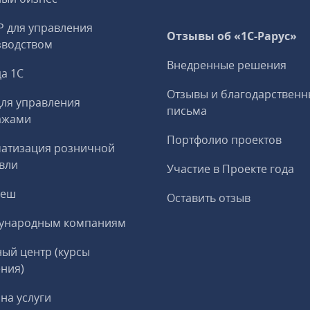
P для управления
Отзывы об «1С-Рарус»
зводством
Внедренные решения
а 1С
Отзывы и благодарственн
ля управления
письма
ажами
Портфолио проектов
матизация розничной
вли
Участие в Проекте года
реш
Оставить отзыв
ународным компаниям
ый центр (курсы
ния)
на услуги