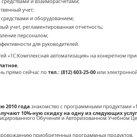
средствами и взаиморасчетами;
твенный учет;
средствами и оборудованием;
вый учет, регламентированная отчетность;
авление персоналом;
ффективности для руководителей.
ей «1С:Комплексная автоматизация» на конкретном при
латное.
ень прямо сейчас по
тел.: (812) 603-25-00
или электронно
ю 2010 года
знакомство с программными продуктами «1С
лучают 10%-ную скидку на одну из следующих услуг
фицированного Обучения и Авторизованном Учебном Це
опровождению приобретенных программных продуктов.