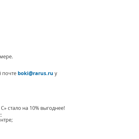
мере.
й почте
boki@rarus.ru
у
» стало на 10% выгоднее!
:
нтре;