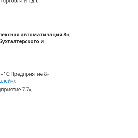
орговля и т.д.).
лексная автоматизация 8»
,
бухгалтерского и
«1С:Предприятие 8»
влей»
);
приятие 7.7»;