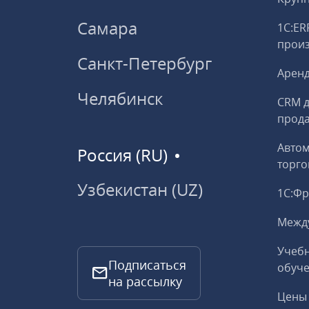
Самара
1С:ER
прои
Санкт-Петербург
Аренд
Челябинск
CRM д
прод
Авто
Россия (RU)
торго
Узбекистан (UZ)
1С:Ф
Межд
Учебн
Подписаться
обуче
на рассылку
Цены 