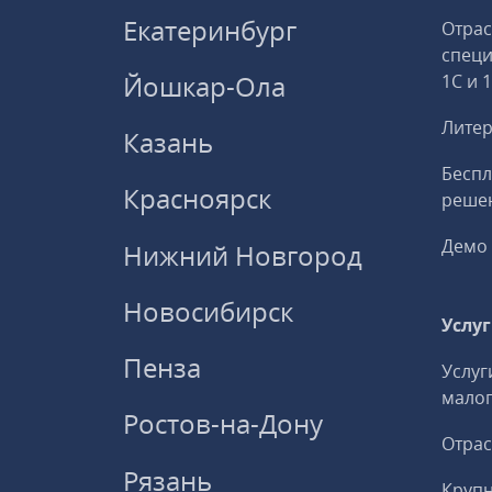
Екатеринбург
Отрас
спец
Йошкар-Ола
1С и 
Литер
Казань
Беспл
Красноярск
решен
Демо 
Нижний Новгород
Новосибирск
Услу
Пенза
Услуг
малог
Ростов-на-Дону
Отрас
Рязань
Круп