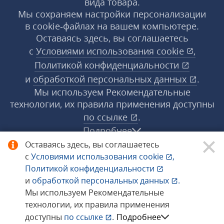
вида товара.
Мы сохраняем настройки персонализации
в cookie‑файлах на вашем компьютере.
Оставаясь здесь, вы соглашаетесь
с
Условиями использования
cookie
,
Политикой конфиденциальности
и
обработкой персональных данных
.
Мы используем Рекомендательные
технологии, их правила применения доступны
по ссылке
.
Подробнее
Оставаясь здесь, вы соглашаетесь
с
Условиями использования
cookie
,
© 1998−2026 «1С‑Рарус» ®. Все права
Политикой конфиденциальности
защищены.
и
обработкой персональных данных
.
Мы используем Рекомендательные
технологии, их правила применения
Сообщить об ошибке
доступны
по ссылке
.
Подробнее