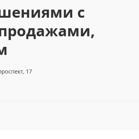
шениями с
 продажами,
м
роспект, 17