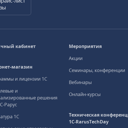
прайс-лист
квы
чный кабинет
Мероприятия
Акции
рнет-магазин
Семинары, конференции
аммы и лицензии 1С
Вебинары
левые и
Онлайн-курсы
иализированные решения
1С‑Рарус
Техническая конференц
атура 1С
1C‑RarusTechDay