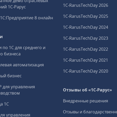
атное демо отраслевых
1C‑RarusTechDay 2026
ий 1С‑Рарус
1C‑RarusTechDay 2025
1С:Предприятие 8 онлайн
1C‑RarusTechDay 2024
ги
1C‑RarusTechDay 2023
и по 1С для среднего и
1C‑RarusTechDay 2022
о бизнеса
1C‑RarusTechDay 2021
левая автоматизация
1C‑RarusTechDay 2020
ный бизнес
P для управления
Отзывы об «1С-Рарус»
зводством
Внедренные решения
а 1С
Отзывы и благодарственн
ля управления