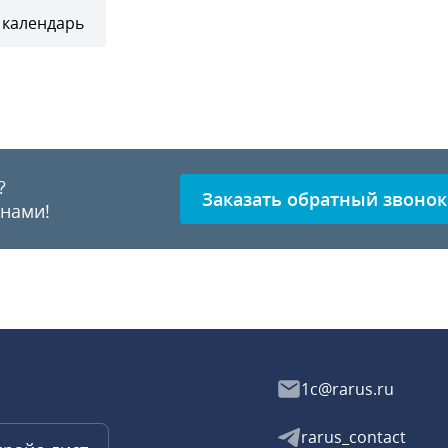
 календарь
?
Заказать обратный звонок
 нами!
1c@rarus.ru
rarus_contact