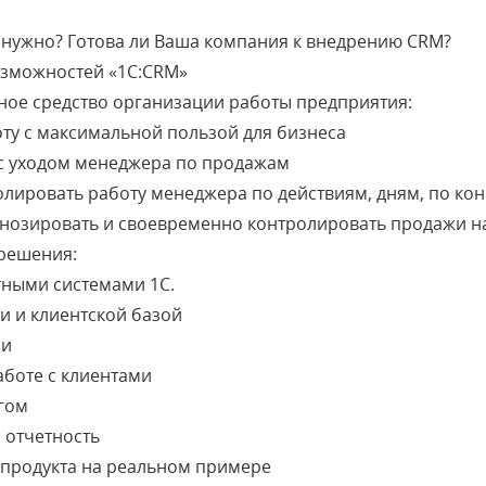
о нужно? Готова ли Ваша компания к внедрению CRM?
озможностей «1С:CRM»
ное средство организации работы предприятия:
оту с максимальной пользой для бизнеса
а с уходом менеджера по продажам
олировать работу менеджера по действиям, дням, по ко
гнозировать и своевременно контролировать продажи н
решения:
тными системами 1С.
и и клиентской базой
ми
аботе с клиентами
гом
 отчетность
продукта на реальном примере