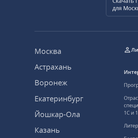
Скачать 
для Мос
Москва
Ли
Астрахань
Инте
Воронеж
Прогр
Екатеринбург
Отрас
спец
Йошкар-Ола
1С и 
Литер
Казань