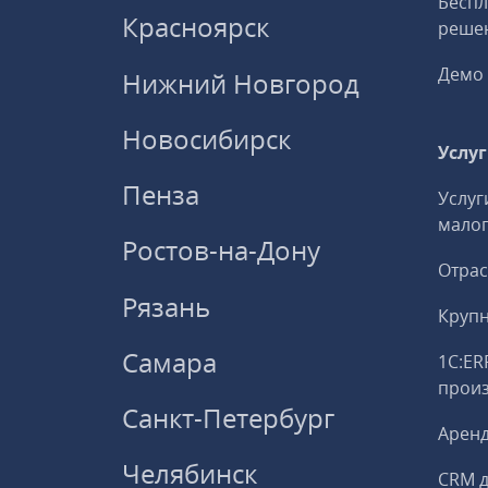
Беспл
Красноярск
решен
Демо 
Нижний Новгород
Новосибирск
Услу
Пенза
Услуг
малог
Ростов-на-Дону
Отрас
Рязань
Круп
Самара
1С:ER
прои
Санкт-Петербург
Аренд
Челябинск
CRM д