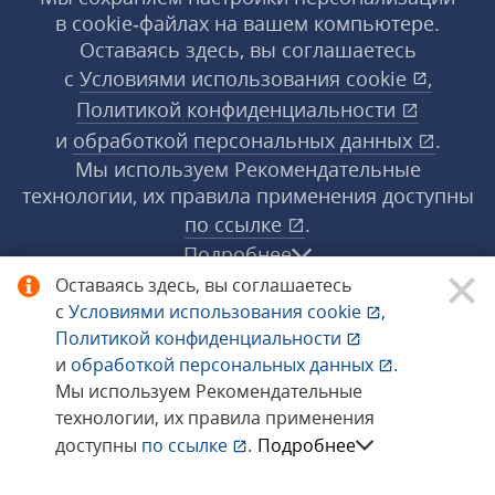
в cookie‑файлах на вашем компьютере.
Оставаясь здесь, вы соглашаетесь
с
Условиями использования
cookie
,
Политикой конфиденциальности
и
обработкой персональных данных
.
Мы используем Рекомендательные
технологии, их правила применения доступны
по ссылке
.
Подробнее
Оставаясь здесь, вы соглашаетесь
с
Условиями использования
cookie
,
© 1998−2026 «1С‑Рарус» ®. Все права
Политикой конфиденциальности
защищены.
и
обработкой персональных данных
.
Мы используем Рекомендательные
технологии, их правила применения
Сообщить об ошибке
доступны
по ссылке
.
Подробнее