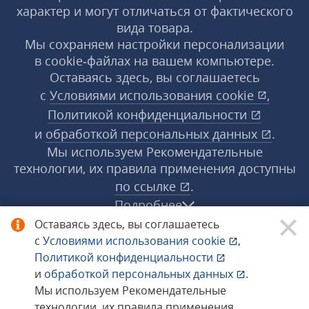
характер и могут отличаться от фактического
вида товара.
Мы сохраняем настройки персонализации
в cookie‑файлах на вашем компьютере.
Оставаясь здесь, вы соглашаетесь
с
Условиями использования
cookie
,
Политикой конфиденциальности
и
обработкой персональных данных
.
Мы используем Рекомендательные
технологии, их правила применения доступны
по ссылке
.
Подробнее
Оставаясь здесь, вы соглашаетесь
с
Условиями использования
cookie
,
© 1998−2026 «1С‑Рарус» ®. Все права
Политикой конфиденциальности
защищены.
и
обработкой персональных данных
.
Мы используем Рекомендательные
технологии, их правила применения