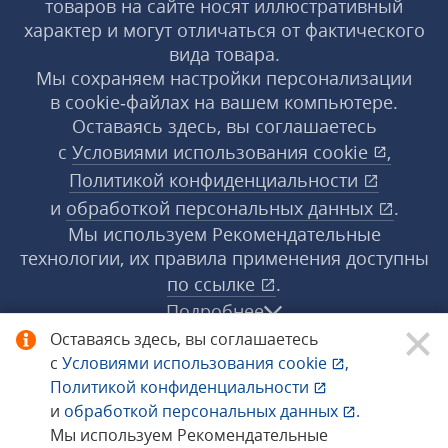
товаров на сайте носят иллюстративный
характер и могут отличаться от фактического
вида товара.
Мы сохраняем настройки персонализации
в cookie‑файлах на вашем компьютере.
Оставаясь здесь, вы соглашаетесь
с
Условиями использования
cookie
,
Политикой конфиденциальности
и
обработкой персональных данных
.
Мы используем Рекомендательные
технологии, их правила применения доступны
по ссылке
.
Подробнее
Оставаясь здесь, вы соглашаетесь
с
Условиями использования
cookie
,
© 1998−2026 «1С‑Рарус» ®. Все права
Политикой конфиденциальности
защищены.
и
обработкой персональных данных
.
Мы используем Рекомендательные