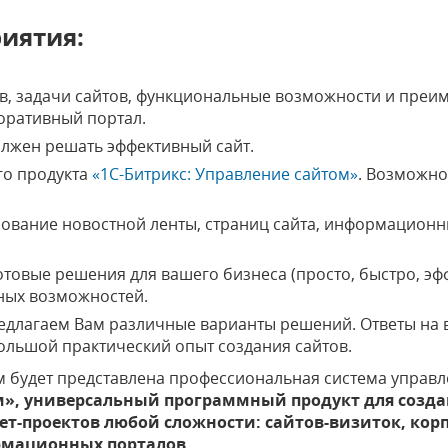
иятия:
тов, задачи сайтов, функциональные возможности и пре
поративный портал.
олжен решать эффективный сайт.
го продукта
«1С-Битрикс: Управление сайтом»
. Возможно
.
ование новостной ленты, страниц сайта, информационн
готовые решения для вашего бизнеса (просто, быстро, э
ных возможностей.
редлагаем Вам различные варианты решений. Ответы на
ольшой практический опыт создания сайтов.
м будет представлена профессиональная система управ
м», универсальный программный продукт для созда
ет-проектов любой сложности: сайтов-визиток, кор
рмационных порталов.