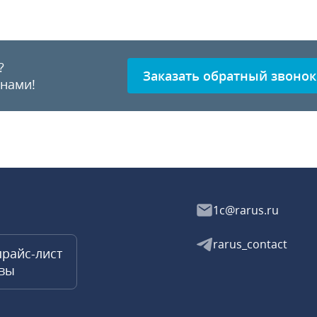
?
Заказать обратный звонок
 нами!
1c@rarus.ru
rarus_contact
прайс-лист
квы