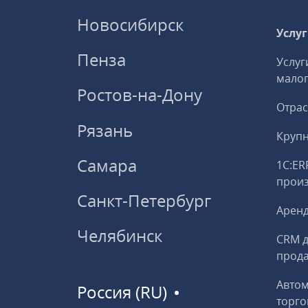
Новосибирск
Услу
Пенза
Услуг
малог
Ростов-на-Дону
Отрас
Рязань
Круп
Самара
1С:ER
прои
Санкт-Петербург
Аренд
Челябинск
CRM д
прод
Авто
Россия (RU)
торго