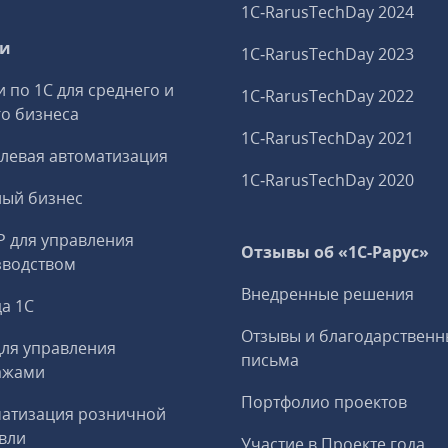
1C‑RarusTechDay 2024
ги
1C‑RarusTechDay 2023
и по 1С для среднего и
1C‑RarusTechDay 2022
о бизнеса
1C‑RarusTechDay 2021
левая автоматизация
1C‑RarusTechDay 2020
ный бизнес
P для управления
Отзывы об «1С-Рарус»
зводством
Внедренные решения
а 1С
Отзывы и благодарственн
ля управления
письма
ажами
Портфолио проектов
матизация розничной
вли
Участие в Проекте года