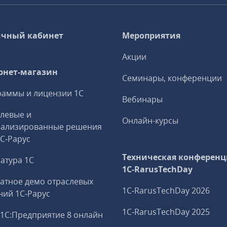
чный кабинет
Мероприятия
Акции
рнет-магазин
Семинары, конференции
аммы и лицензии 1С
Вебинары
левые и
Онлайн-курсы
иализированные решения
1С‑Рарус
Техническая конференц
атура 1С
1C‑RarusTechDay
атное демо отраслевых
1C‑RarusTechDay 2026
ий 1С‑Рарус
1C‑RarusTechDay 2025
1С:Предприятие 8 онлайн