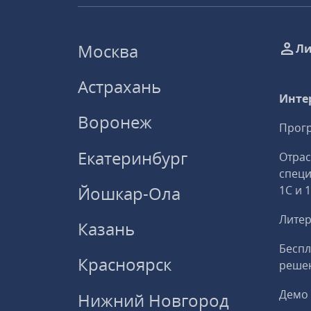
Москва
Ли
Астрахань
Инте
Воронеж
Прогр
Екатеринбург
Отрас
спец
Йошкар-Ола
1С и 
Литер
Казань
Беспл
Красноярск
решен
Демо 
Нижний Новгород