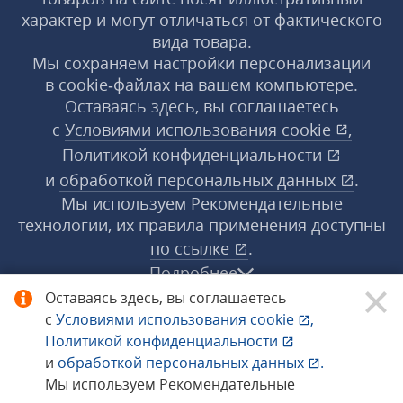
характер и могут отличаться от фактического
вида товара.
Мы сохраняем настройки персонализации
в cookie‑файлах на вашем компьютере.
Оставаясь здесь, вы соглашаетесь
с
Условиями использования
cookie
,
Политикой конфиденциальности
и
обработкой персональных данных
.
Мы используем Рекомендательные
технологии, их правила применения доступны
по ссылке
.
Подробнее
Оставаясь здесь, вы соглашаетесь
с
Условиями использования
cookie
,
© 1998−2026 «1С‑Рарус» ®. Все права
Политикой конфиденциальности
защищены.
и
обработкой персональных данных
.
Мы используем Рекомендательные