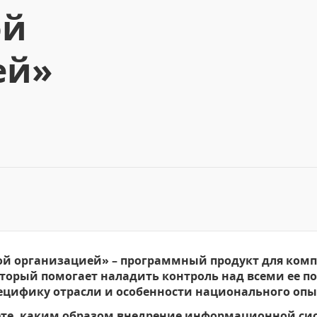
ой
ей»
ой организацией»
– программный продукт для ком
торый помогает наладить контроль над всеми ее п
цифику отрасли и особенности национального опы
ете, каким образом внедрение информационной си