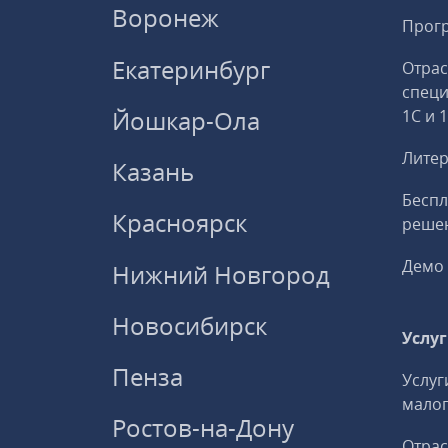
Воронеж
Прогр
Екатеринбург
Отрас
спец
Йошкар-Ола
1С и 
Литер
Казань
Беспл
Красноярск
решен
Демо 
Нижний Новгород
Новосибирск
Услу
Пенза
Услуг
малог
Ростов-на-Дону
Отрас