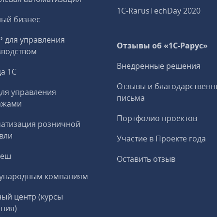
1C‑RarusTechDay 2020
ный бизнес
P для управления
Отзывы об «1С-Рарус»
зводством
Внедренные решения
а 1С
Отзывы и благодарственн
ля управления
письма
ажами
Портфолио проектов
матизация розничной
вли
Участие в Проекте года
реш
Оставить отзыв
ународным компаниям
ый центр (курсы
ния)