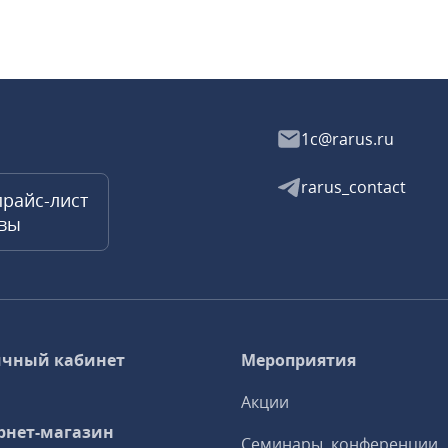
1c@rarus.ru
rarus_contact
прайс-лист
квы
чный кабинет
Мероприятия
Акции
рнет-магазин
Семинары, конференции