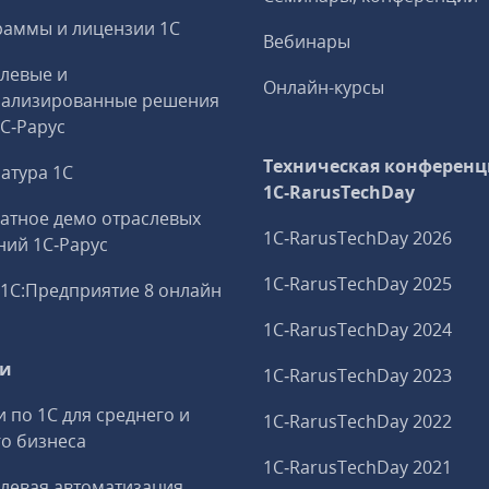
аммы и лицензии 1С
Вебинары
левые и
Онлайн-курсы
иализированные решения
1С‑Рарус
Техническая конференц
атура 1С
1C‑RarusTechDay
атное демо отраслевых
1C‑RarusTechDay 2026
ий 1С‑Рарус
1C‑RarusTechDay 2025
1С:Предприятие 8 онлайн
1C‑RarusTechDay 2024
ги
1C‑RarusTechDay 2023
и по 1С для среднего и
1C‑RarusTechDay 2022
о бизнеса
1C‑RarusTechDay 2021
левая автоматизация