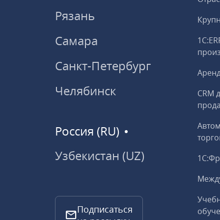
Рязань
Круп
Самара
1С:ER
прои
Санкт-Петербург
Аренд
Челябинск
CRM д
прод
Авто
Россия (RU)
торго
Узбекистан (UZ)
1С:Ф
Межд
Учебн
Подписаться
обуче