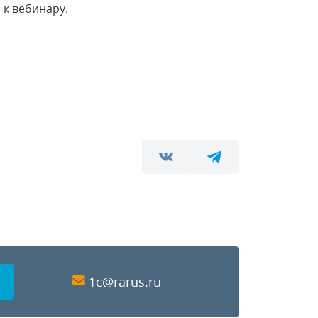
к вебинару.
1c@rarus.ru