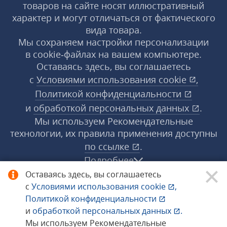
товаров на сайте носят иллюстративный
характер и могут отличаться от фактического
вида товара.
Мы сохраняем настройки персонализации
в cookie‑файлах на вашем компьютере.
Оставаясь здесь, вы соглашаетесь
с
Условиями использования
cookie
,
Политикой конфиденциальности
и
обработкой персональных данных
.
Мы используем Рекомендательные
технологии, их правила применения доступны
по ссылке
.
Подробнее
Оставаясь здесь, вы соглашаетесь
с
Условиями использования
cookie
,
© 1998−2026 «1С‑Рарус» ®. Все права
Политикой конфиденциальности
защищены.
и
обработкой персональных данных
.
Мы используем Рекомендательные