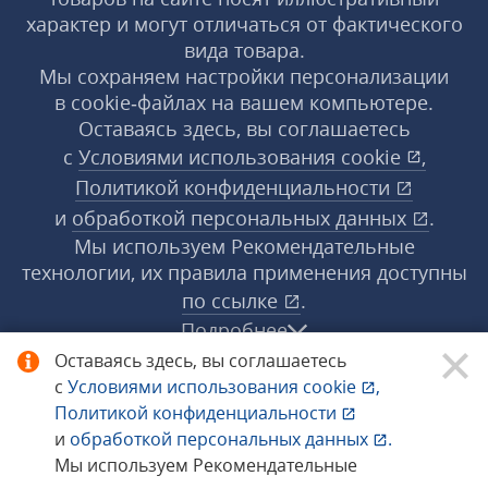
характер и могут отличаться от фактического
вида товара.
Мы сохраняем настройки персонализации
в cookie‑файлах на вашем компьютере.
Оставаясь здесь, вы соглашаетесь
с
Условиями использования
cookie
,
Политикой конфиденциальности
и
обработкой персональных данных
.
Мы используем Рекомендательные
технологии, их правила применения доступны
по ссылке
.
Подробнее
Оставаясь здесь, вы соглашаетесь
с
Условиями использования
cookie
,
© 1998−2026 «1С‑Рарус» ®. Все права
Политикой конфиденциальности
защищены.
и
обработкой персональных данных
.
Мы используем Рекомендательные