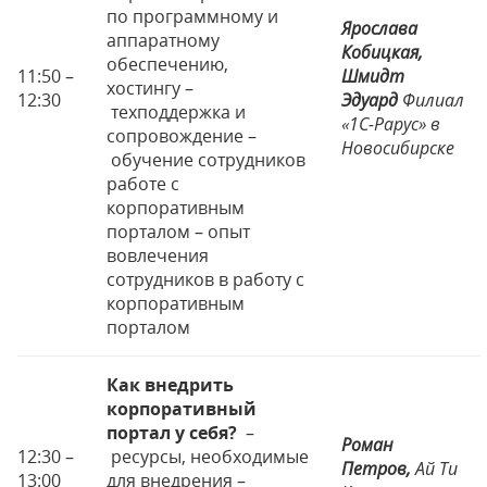
по программному и
Ярослава
аппаратному
Кобицкая,
обеспечению,
11:50 –
Шмидт
хостингу –
12:30
Эдуард
Филиал
техподдержка и
«1С-Рарус» в
сопровождение –
Новосибирске
обучение сотрудников
работе с
корпоративным
порталом – опыт
вовлечения
сотрудников в работу с
корпоративным
порталом
Как внедрить
корпоративный
портал у себя?
–
Роман
12:30 –
ресурсы, необходимые
Петров,
Ай Ти
13:00
для внедрения –