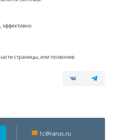
о, эффективно
части страницы, или позвонив
1c@rarus.ru