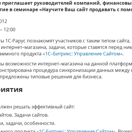
ге приглашает руководителей компаний, финансовых
тие в семинаре «Научите Ваш сайт продавать с пом
012
– 12:00
ы 1С-Рарус познакомят участников с таким типом сайта,
интернет–магазина, задачи, которые ставятся перед ним
аммного продукта
«1С–Битрикс: Управление Сайтом»
.
ны возможности интернет–магазина на данной платформ
монстрирована процедура синхронизации данных между
предложены типовые решения для бизнеса.
риятия
олжен решать эффективный сайт:
айтов. Задачи сайтов.
и, задачи, особенности.
много продукта
«1С-Битрикс: Управление Сайтом»
. Возм