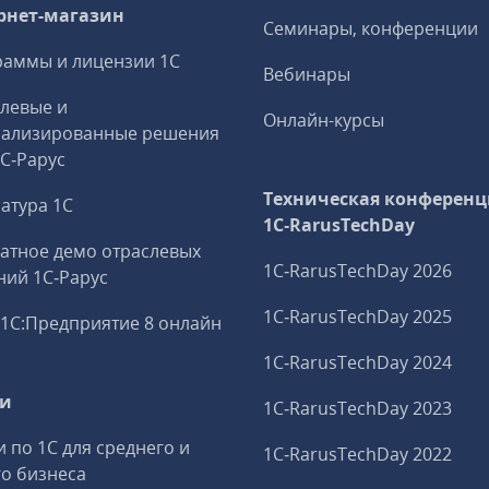
рнет-магазин
Семинары, конференции
аммы и лицензии 1С
Вебинары
левые и
Онлайн-курсы
иализированные решения
1С‑Рарус
Техническая конференц
атура 1С
1C‑RarusTechDay
атное демо отраслевых
1C‑RarusTechDay 2026
ий 1С‑Рарус
1C‑RarusTechDay 2025
1С:Предприятие 8 онлайн
1C‑RarusTechDay 2024
ги
1C‑RarusTechDay 2023
и по 1С для среднего и
1C‑RarusTechDay 2022
о бизнеса