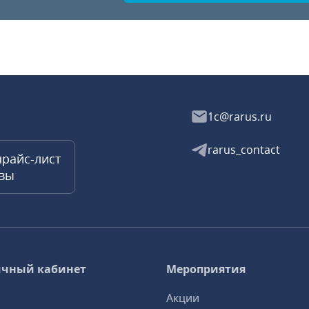
1c@rarus.ru
rarus_contact
прайс-лист
квы
чный кабинет
Мероприятия
Акции