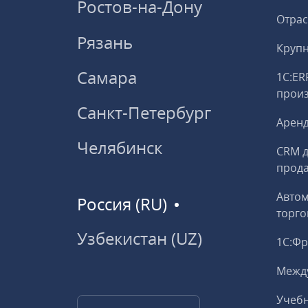
Ростов-на-Дону
Отрас
Рязань
Круп
Самара
1С:ER
прои
Санкт-Петербург
Аренд
Челябинск
CRM д
прод
Авто
Россия (RU)
торго
Узбекистан (UZ)
1С:Ф
Межд
Учебн