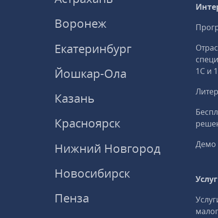
Инте
Воронеж
Прогр
Екатеринбург
Отрас
спец
Йошкар-Ола
1С и 
Литер
Казань
Беспл
Красноярск
решен
Демо 
Нижний Новгород
Новосибирск
Услу
Пенза
Услуг
малог