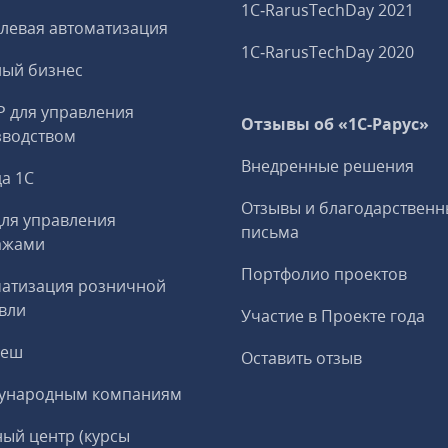
1C‑RarusTechDay 2021
левая автоматизация
1C‑RarusTechDay 2020
ный бизнес
P для управления
Отзывы об «1С-Рарус»
зводством
Внедренные решения
а 1С
Отзывы и благодарственн
ля управления
письма
ажами
Портфолио проектов
матизация розничной
вли
Участие в Проекте года
реш
Оставить отзыв
ународным компаниям
ый центр (курсы