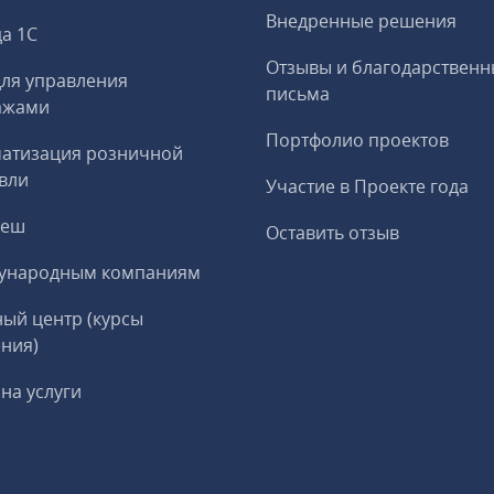
Внедренные решения
а 1С
Отзывы и благодарственн
ля управления
письма
ажами
Портфолио проектов
матизация розничной
вли
Участие в Проекте года
реш
Оставить отзыв
ународным компаниям
ый центр (курсы
ния)
на услуги