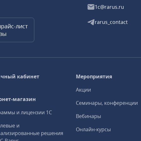
1c@rarus.ru
rarus_contact
прайс-лист
квы
чный кабинет
Мероприятия
Акции
рнет-магазин
Семинары, конференции
аммы и лицензии 1С
Вебинары
левые и
Онлайн-курсы
иализированные решения
1С‑Рарус