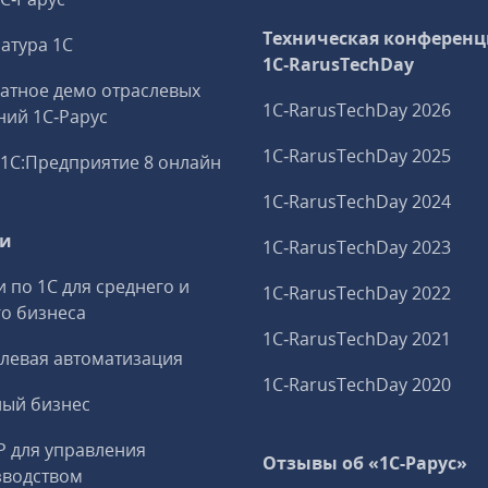
Техническая конференц
атура 1С
1C‑RarusTechDay
атное демо отраслевых
1C‑RarusTechDay 2026
ий 1С‑Рарус
1C‑RarusTechDay 2025
1С:Предприятие 8 онлайн
1C‑RarusTechDay 2024
ги
1C‑RarusTechDay 2023
и по 1С для среднего и
1C‑RarusTechDay 2022
о бизнеса
1C‑RarusTechDay 2021
левая автоматизация
1C‑RarusTechDay 2020
ный бизнес
P для управления
Отзывы об «1С-Рарус»
зводством