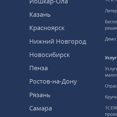
Йошкар-Ола
Литер
Казань
Беспл
Красноярск
решен
Демо 
Нижний Новгород
Новосибирск
Услу
Пенза
Услуг
малог
Ростов-на-Дону
Отрас
Рязань
Круп
Самара
1С:ER
прои