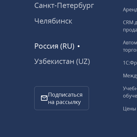
Санкт-Петербург
Аренд
Челябинск
CRM д
прод
Авто
Россия (RU)
торго
Узбекистан (UZ)
1С:Ф
Межд
Учебн
Подписаться
обуче
на рассылку
Цены 