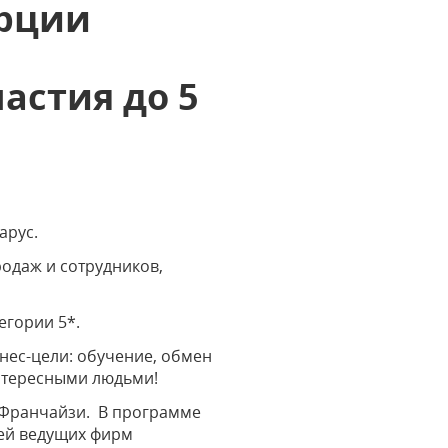
урции
астия до 5
арус.
одаж и сотрудников,
тегории 5*.
нес-цели: обучение, обмен
нтересными людьми!
:Франчайзи. В программе
лей ведущих фирм