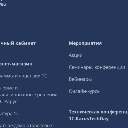
квы
чный кабинет
Мероприятия
Акции
рнет-магазин
Семинары, конференции
аммы и лицензии 1С
Вебинары
левые и
Онлайн-курсы
иализированные решения
1С‑Рарус
Техническая конференц
атура 1С
1C‑RarusTechDay
атное демо отраслевых