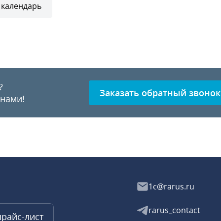
 календарь
?
Заказать обратный звонок
 нами!
1c@rarus.ru
rarus_contact
прайс-лист