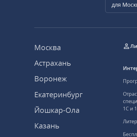
для Мос
Москва
Ли
Астрахань
Инте
Воронеж
Прогр
Екатеринбург
Отрас
спец
Йошкар-Ола
1С и 
Литер
Казань
Беспл