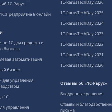
1C‑RarusTechDay 2026
ий 1С‑Рарус
1C‑RarusTechDay 2025
1С:Предприятие 8 онлайн
1C‑RarusTechDay 2024
ги
1C‑RarusTechDay 2023
и по 1С для среднего и
1C‑RarusTechDay 2022
о бизнеса
1C‑RarusTechDay 2021
левая автоматизация
1C‑RarusTechDay 2020
ный бизнес
P для управления
Отзывы об «1С-Рарус»
зводством
Внедренные решения
а 1С
Отзывы и благодарственн
ля управления
письма