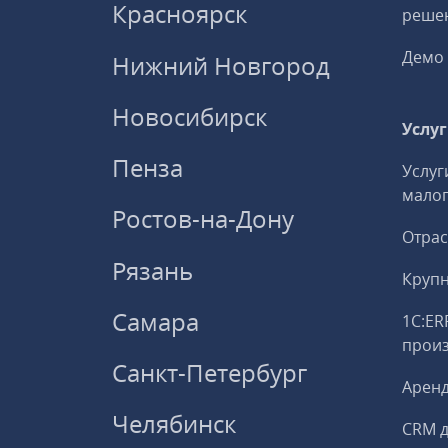
Красноярск
решен
Демо 
Нижний Новгород
Новосибирск
Услу
Пенза
Услуг
малог
Ростов-на-Дону
Отрас
Рязань
Круп
Самара
1С:ER
прои
Санкт-Петербург
Аренд
Челябинск
CRM д