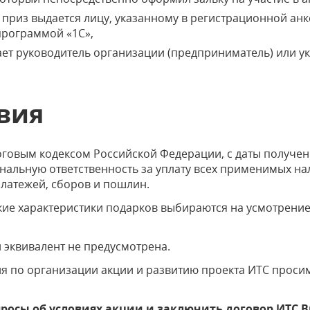
 приз выдается лицу, указанному в регистрационной анк
 программой «1С»,
ает руководитель организации (предприниматель) или у
вия
логовым кодексом Российской Федерации, с даты получе
нальную ответственность за уплату всех применимых на
латежей, сборов и пошлин.
ские характеристики подарков выбираются на усмотрени
 эквивалент не предусмотрена.
я по организации акции и развитию проекта ИТС проси
.
росы об условиях акции и заключить договор ИТС 