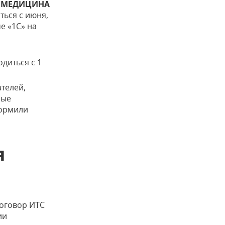
 МЕДИЦИНА
ться с июня,
е «1С» на
одиться с 1
ателей,
рые
формили
я
договор ИТС
ии