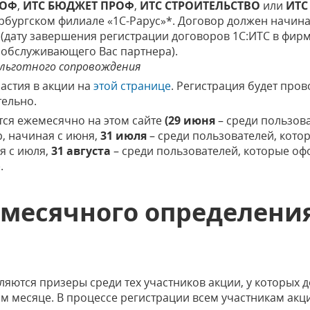
РОФ
,
ИТС БЮДЖЕТ ПРОФ
,
ИТС СТРОИТЕЛЬСТВО
или
ИТС
ербургском филиале «1С-Рарус»*. Договор должен начина
а (дату завершения регистрации договоров 1С:ИТС в фирм
 обслуживающего Вас партнера).
д льготного сопровождения
астия в акции на
этой странице
. Регистрация будет пров
тельно.
ся ежемесячно на этом сайте
(29 июня
– среди пользов
, начиная с июня,
31 июля
– среди пользователей, кото
я с июля,
31 августа
– среди пользователей, которые о
.
месячного определени
еляются призеры среди тех участников акции, у которых 
м месяце. В процессе регистрации всем участникам акц