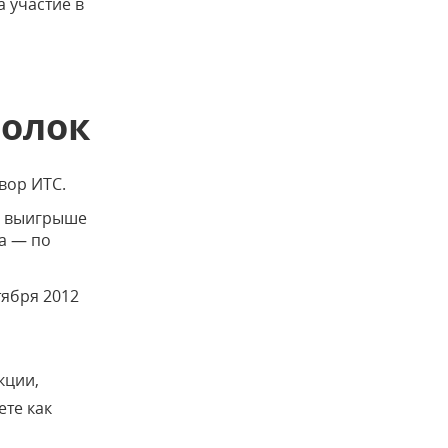
 участие в
болок
вор ИТС.
о выигрыше
а — по
тября 2012
кции,
ете как