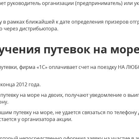
ает руководитель организации (предприниматель) или у
 в рамках ближайшей к дате определения призеров отгр
бо через дистрибьютора.
учения путевок на мор
утевки, фирма «1С» оплачивает счет на поездку НА ЛЮ
конца 2012 года.
путевку на море на двоих, получают уведомление о вы
ону.
шим путевку на море, не удается связаться по телефону 
стается у организатора акции.
который непосредственно оформил заявку на участие в а