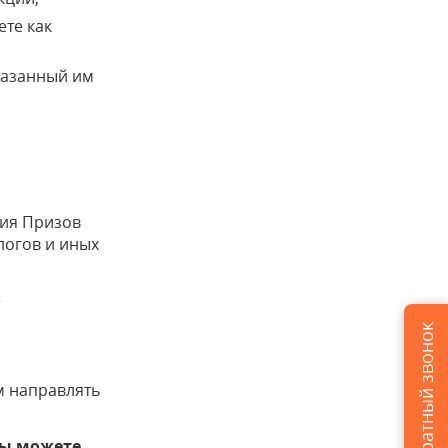
ете как
казанный им
ния Призов
логов и иных
е
Заказать обратный звонок
м направлять
Вы можете,