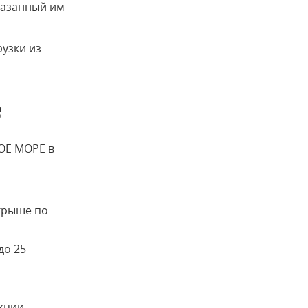
казанный им
узки из
е
БОЕ МОРЕ в
игрыше по
до 25
кции,