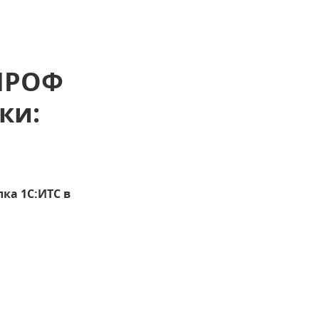
 ПРОФ
ки:
лка 1С:ИТС в