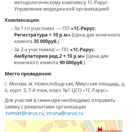
методологическому комплексу 1С-Рарус:
Управление медицинской организацией.
Компенсация:
За 1-го участника — ПП
«1С-Рарус:
Регистратура + 10 р.м»
(Цена для конечного
клиента
35 000руб
.)
За 2-х участников — ПП
«1С-Рарус:
Амбулатория ред.2 + 10 р.м»
(Цена для
конечного клиента
90 000руб
.)
Место проведения:
г. Москва, м. Новослободская, Миусская площадь, д.
6, корп. 3, 7-й этаж, класс №1 ЦСО «1С-Рарус».
Для участия в семинаре необходимо отправить
заявку с реквизитами организации
tumskt@rarus.ru
,
struna@rarus.ru