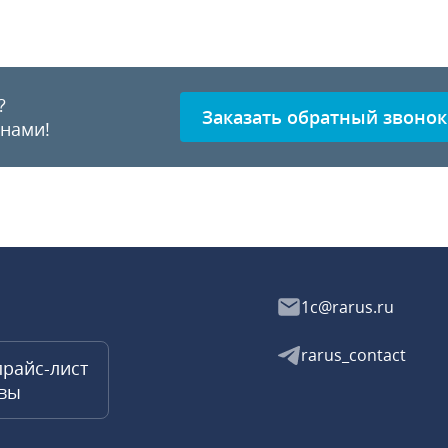
?
Заказать обратный звонок
 нами!
1c@rarus.ru
rarus_contact
прайс-лист
квы