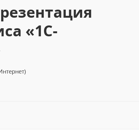
презентация
са «1С-
»
Интернет)