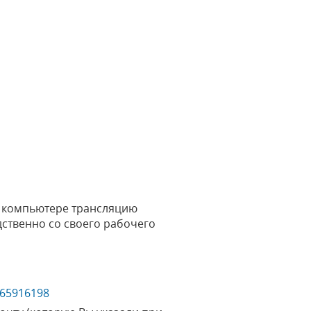
.
м компьютере трансляцию
дственно со своего рабочего
965916198