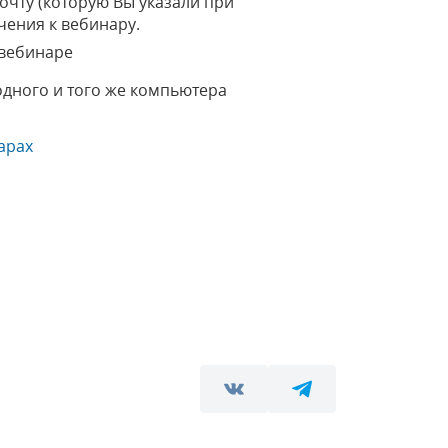
очту (которую Вы указали при
чения к вебинару.
 вебинаре
одного и того же компьютера
арах