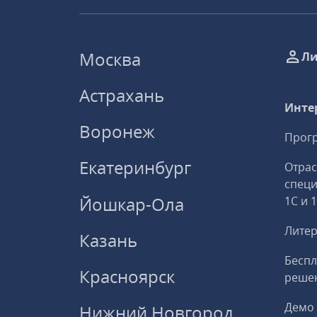
Москва
Ли
Астрахань
Инте
Воронеж
Прогр
Екатеринбург
Отрас
спец
Йошкар-Ола
1С и 
Литер
Казань
Беспл
Красноярск
решен
Демо 
Нижний Новгород