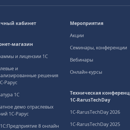
чный кабинет
Мероприятия
Акции
рнет-магазин
Семинары, конференции
аммы и лицензии 1С
Вебинары
левые и
Онлайн-курсы
иализированные решения
1С‑Рарус
Техническая конференц
атура 1С
1C‑RarusTechDay
атное демо отраслевых
1C‑RarusTechDay 2026
ий 1С‑Рарус
1C‑RarusTechDay 2025
1С:Предприятие 8 онлайн