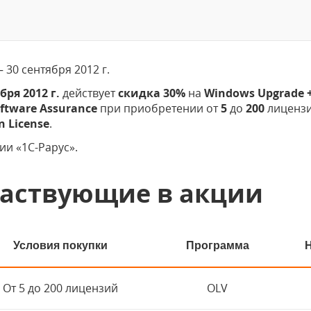
– 30 сентября 2012 г.
бря 2012 г.
действует
скидка 30%
на
Windows Upgrade +
ftware Assurance
при приобретении от
5
до
200
лицензи
n License
.
и «1С-Рарус».
частвующие в акции
Условия покупки
Программа
От 5 до 200 лицензий
OLV