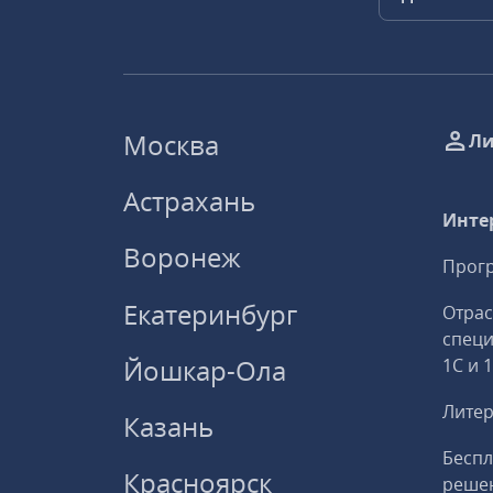
Москва
Ли
Астрахань
Инте
Воронеж
Прогр
Екатеринбург
Отрас
спец
Йошкар-Ола
1С и 
Литер
Казань
Беспл
Красноярск
решен