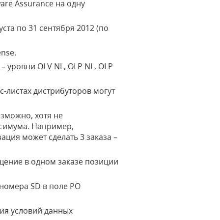
are Assurance на одну
ста по 31 сентября 2012 (по
nse.
 уровни OLV NL, OLP NL, OLP
с-листах дистрибуторов могут
озможно, хотя не
ксимума. Например,
ция может сделать 3 заказа –
щение в одном заказе позиции
 номера SD в поле PO
ния условий данных