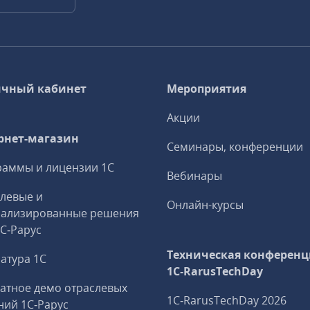
чный кабинет
Мероприятия
Акции
рнет-магазин
Семинары, конференции
аммы и лицензии 1С
Вебинары
левые и
Онлайн-курсы
иализированные решения
1С‑Рарус
Техническая конференц
атура 1С
1C‑RarusTechDay
атное демо отраслевых
1C‑RarusTechDay 2026
ий 1С‑Рарус