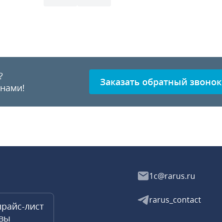
?
Заказать обратный звонок
 нами!
1c@rarus.ru
rarus_contact
прайс-лист
квы