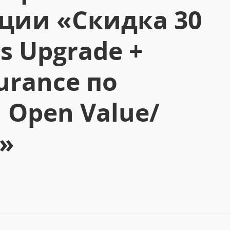
кции «Скидка 30
s Upgrade +
urance по
Open Value/
e»