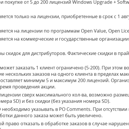
 покупке от 5 до 200 лицензий Windows Upgrade + Softw
тся только на лицензии, приобретенные в срок с 1 авгу
ется на лицензии по программам Open Value, Open Lice
ется на коммерческие и государственные организации –
ы скидок для дистрибуторов. Фактические скидки в прай
может заказать 1 клиент ограничено (5-200). При этом в
е нескольких заказов на одного клиента в пределах ма
оставляет минимум 5 и максимум 200 лицензий. Организа
 время проведения акции.
 лицензии сверх максимального кол-ва, возможно разме
омера SD) и без скидки (без указания номера SD).
D необходимо указывать в PO Comments. При отсутствии
отки данного заказа может быть увеличено.
бой право отказать в обработке заказов в случае наруше