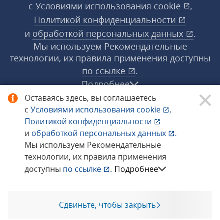
с
Условиями использования
cookie
,
Политикой конфиденциальности
и
обработкой персональных данных
.
Мы используем Рекомендательные
технологии, их правила применения доступны
по ссылке
.
Подробнее
Оставаясь здесь, вы соглашаетесь
с
Условиями использования
cookie
,
© 1998−2026 «1С‑Рарус» ®. Все права
Политикой конфиденциальности
защищены.
и
обработкой персональных данных
.
Мы используем Рекомендательные
технологии, их правила применения
Сообщить об ошибке
доступны
по ссылке
.
Подробнее
Сдвиньте, чтобы закрыть
Позвоните мне