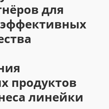
тнёров для
 эффективных
ества
и
ния
х продуктов
неса линейки