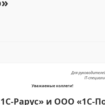
о»
Для руководителе
IT-специал
Уважаемые коллеги!
1С-Рарус» и ООО «1С-П