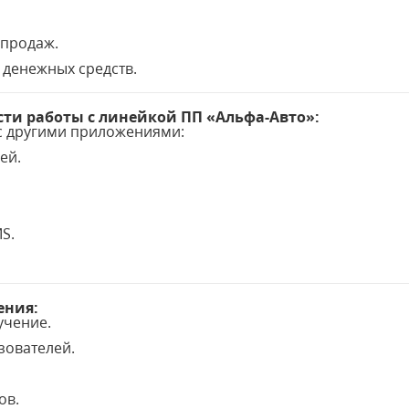
 продаж.
 денежных средств.
ти работы с линейкой ПП «Альфа-Авто»:
 с другими приложениями:
ей.
S.
ения:
учение.
зователей.
ов.