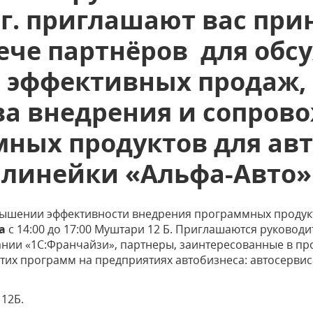
 г. приглашают вас при
рече партнёров для обс
эффективных продаж,
ва внедрения и сопров
ных продуктов для ав
линейки «Альфа-Авто»
вышении эффективности внедрения программных продук
да
с 14:00 до 17:00 Муштари 12 Б. Приглашаются руковод
ании «1С:Франчайзи», партнеры, заинтересованные в пр
их программ на предприятиях автобизнеса: автосервиса
12Б.