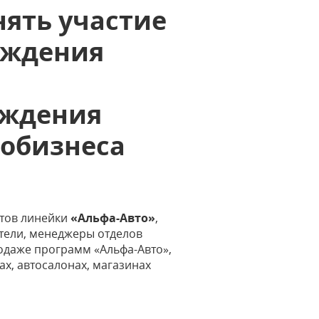
нять участие
уждения
ождения
тобизнеса
тов линейки
«Альфа-Авто»
,
ители, менеджеры отделов
одаже программ «Альфа-Авто»,
х, автосалонах, магазинах