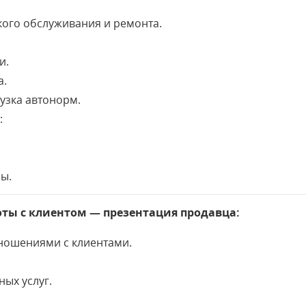
ого обслуживания и ремонта.
и.
а.
рузка автонорм.
:
зы.
ты с клиентом — презентация продавца:
ношениями с клиентами.
ых услуг.