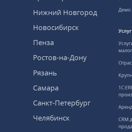
Демо 
Нижний Новгород
Новосибирск
Услу
Пенза
Услуг
малог
Ростов-на-Дону
Отрас
Рязань
Круп
Самара
1С:ER
прои
Санкт-Петербург
Аренд
Челябинск
CRM д
прод